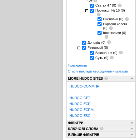
(0)
Стаття 47
(0)
Протокол № 16
(0)
Висновки
(0)
Відмови колегії
(0)
Інші запити
(0)
Доповіді
(0)
Резолюції
(0)
Виконання
(0)
Суть
(0)
Прес-релізи
Стислі виклади неофіційними мовами
MORE HUDOC SITES
HUDOC-COMMHR
HUDOC-CPT
HUDOC-ECRI
HUDOC-ECRML
HUDOC-ESC
ФІЛЬТРИ
КЛЮЧОВІ СЛОВА
БІЛЬШЕ ФІЛЬТРІВ