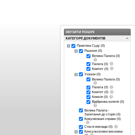
ЗВУЗИТИ ПОШУК
КАТЕГОРІЇ ДОКУМЕНТІВ
Практика Суду
(0)
Рішення
(0)
Велика Палата
(0)
Палата
(0)
Комітет
(0)
Ухвали
(0)
Велика Палата
(0)
Палата
(0)
Комітет
(0)
Комісія
(0)
Відбіркова колегія
(0)
Велика Палата -
Запитання до сторін
(0)
Комуніковані справи
(0)
Стислі виклади
(0)
Консультативні висновки