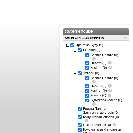
ЗВУЗИТИ ПОШУК
КАТЕГОРІЇ ДОКУМЕНТІВ
Практика Суду
(0)
Рішення
(0)
Велика Палата
(0)
Палата
(0)
Комітет
(0)
Ухвали
(0)
Велика Палата
(0)
Палата
(0)
Комітет
(0)
Комісія
(0)
Відбіркова колегія
(0)
Велика Палата -
Запитання до сторін
(0)
Комуніковані справи
(0)
Стислі виклади
(0)
Консультативні висновки