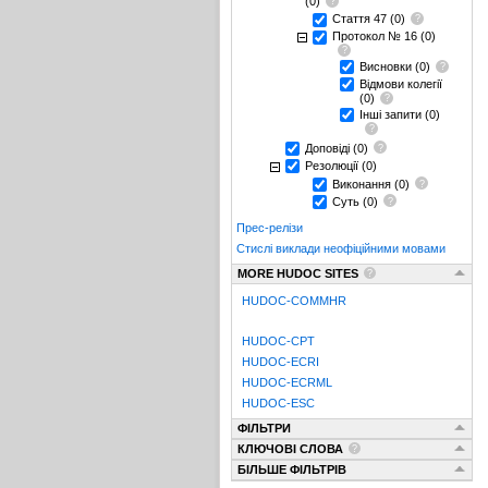
(0)
Стаття 47
(0)
Протокол № 16
(0)
Висновки
(0)
Відмови колегії
(0)
Інші запити
(0)
Доповіді
(0)
Резолюції
(0)
Виконання
(0)
Суть
(0)
Прес-релізи
Стислі виклади неофіційними мовами
MORE HUDOC SITES
HUDOC-COMMHR
HUDOC-CPT
HUDOC-ECRI
HUDOC-ECRML
HUDOC-ESC
ФІЛЬТРИ
КЛЮЧОВІ СЛОВА
БІЛЬШЕ ФІЛЬТРІВ