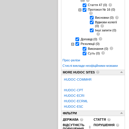
(0)
Стаття 47
(0)
Протокол № 16
(0)
Висновки
(0)
Відмови колегії
(0)
Інші запити
(0)
Доповіді
(0)
Резолюції
(0)
Виконання
(0)
Суть
(0)
Прес-релізи
Стислі виклади неофіційними мовами
MORE HUDOC SITES
HUDOC-COMMHR
HUDOC-CPT
HUDOC-ECRI
HUDOC-ECRML
HUDOC-ESC
ФІЛЬТРИ
ДЕРЖАВА
СТАТТЯ
ВІДСУТНІСТЬ
ПОРУШЕННЯ
ПОРУШЕННЯ