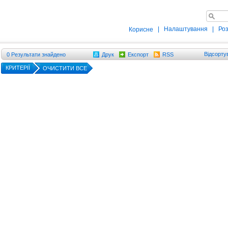
|
Налаштування
|
Ро
Корисне
Відсорту
0
Результати знайдено
Друк
Експорт
RSS
КРИТЕРІЇ
ОЧИСТИТИ ВСЕ