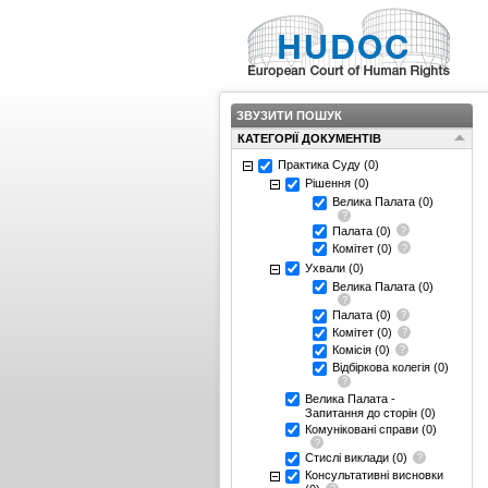
ЗВУЗИТИ ПОШУК
КАТЕГОРІЇ ДОКУМЕНТІВ
Практика Суду
(0)
Рішення
(0)
Велика Палата
(0)
Палата
(0)
Комітет
(0)
Ухвали
(0)
Велика Палата
(0)
Палата
(0)
Комітет
(0)
Комісія
(0)
Відбіркова колегія
(0)
Велика Палата -
Запитання до сторін
(0)
Комуніковані справи
(0)
Стислі виклади
(0)
Консультативні висновки