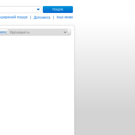
ПОШУК
зширений пошук
|
|
Інші мови
Допомога
вати
: