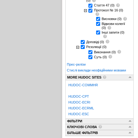
(0)
Стаття 47
(0)
Протокол № 16
(0)
Висновки
(0)
Відмови колегії
(0)
Інші запити
(0)
Доповіді
(0)
Резолюції
(0)
Виконання
(0)
Суть
(0)
Прес-релізи
Стислі виклади неофіційними мовами
MORE HUDOC SITES
HUDOC-COMMHR
HUDOC-CPT
HUDOC-ECRI
HUDOC-ECRML
HUDOC-ESC
ФІЛЬТРИ
КЛЮЧОВІ СЛОВА
БІЛЬШЕ ФІЛЬТРІВ