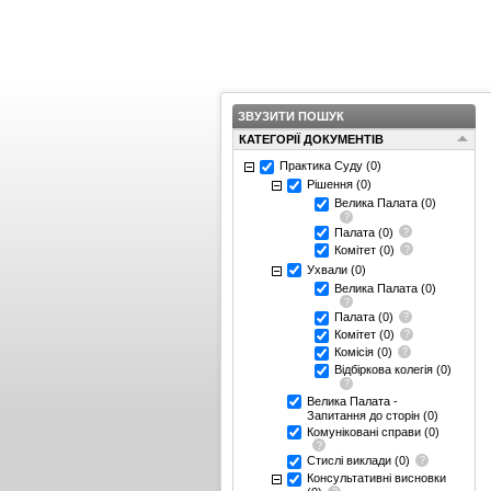
ЗВУЗИТИ ПОШУК
КАТЕГОРІЇ ДОКУМЕНТІВ
Практика Суду
(0)
Рішення
(0)
Велика Палата
(0)
Палата
(0)
Комітет
(0)
Ухвали
(0)
Велика Палата
(0)
Палата
(0)
Комітет
(0)
Комісія
(0)
Відбіркова колегія
(0)
Велика Палата -
Запитання до сторін
(0)
Комуніковані справи
(0)
Стислі виклади
(0)
Консультативні висновки