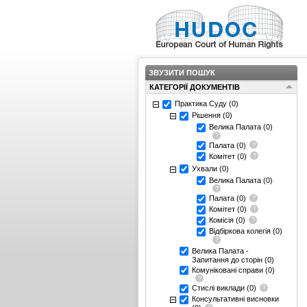
ЗВУЗИТИ ПОШУК
КАТЕГОРІЇ ДОКУМЕНТІВ
Практика Суду
(0)
Рішення
(0)
Велика Палата
(0)
Палата
(0)
Комітет
(0)
Ухвали
(0)
Велика Палата
(0)
Палата
(0)
Комітет
(0)
Комісія
(0)
Відбіркова колегія
(0)
Велика Палата -
Запитання до сторін
(0)
Комуніковані справи
(0)
Стислі виклади
(0)
Консультативні висновки