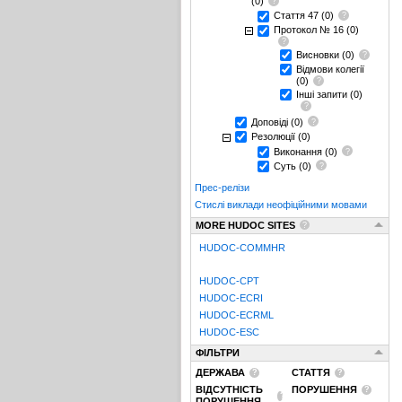
(0)
Стаття 47
(0)
Протокол № 16
(0)
Висновки
(0)
Відмови колегії
(0)
Інші запити
(0)
Доповіді
(0)
Резолюції
(0)
Виконання
(0)
Суть
(0)
Прес-релізи
Стислі виклади неофіційними мовами
MORE HUDOC SITES
HUDOC-COMMHR
HUDOC-CPT
HUDOC-ECRI
HUDOC-ECRML
HUDOC-ESC
ФІЛЬТРИ
ДЕРЖАВА
СТАТТЯ
ВІДСУТНІСТЬ
ПОРУШЕННЯ
ПОРУШЕННЯ