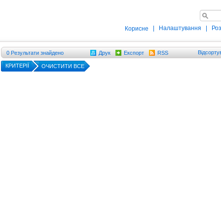
|
Налаштування
|
Ро
Корисне
Відсорту
0
Результати знайдено
Друк
Експорт
RSS
КРИТЕРІЇ
ОЧИСТИТИ ВСЕ