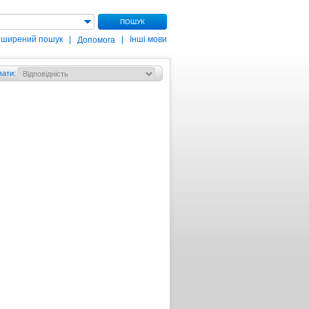
ПОШУК
зширений пошук
|
|
Інші мови
Допомога
вати
: