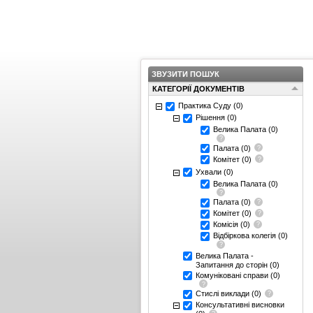
ЗВУЗИТИ ПОШУК
КАТЕГОРІЇ ДОКУМЕНТІВ
Практика Суду
(0)
Рішення
(0)
Велика Палата
(0)
Палата
(0)
Комітет
(0)
Ухвали
(0)
Велика Палата
(0)
Палата
(0)
Комітет
(0)
Комісія
(0)
Відбіркова колегія
(0)
Велика Палата -
Запитання до сторін
(0)
Комуніковані справи
(0)
Стислі виклади
(0)
Консультативні висновки