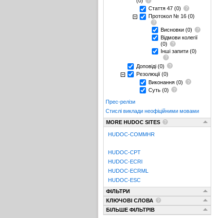
(0)
Стаття 47
(0)
Протокол № 16
(0)
Висновки
(0)
Відмови колегії
(0)
Інші запити
(0)
Доповіді
(0)
Резолюції
(0)
Виконання
(0)
Суть
(0)
Прес-релізи
Стислі виклади неофіційними мовами
MORE HUDOC SITES
HUDOC-COMMHR
HUDOC-CPT
HUDOC-ECRI
HUDOC-ECRML
HUDOC-ESC
ФІЛЬТРИ
КЛЮЧОВІ СЛОВА
БІЛЬШЕ ФІЛЬТРІВ