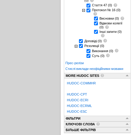
(0)
Стаття 47
(0)
Протокол № 16
(0)
Висновки
(0)
Відмови колегії
(0)
Інші запити
(0)
Доповіді
(0)
Резолюції
(0)
Виконання
(0)
Суть
(0)
Прес-релізи
Стислі виклади неофіційними мовами
MORE HUDOC SITES
HUDOC-COMMHR
HUDOC-CPT
HUDOC-ECRI
HUDOC-ECRML
HUDOC-ESC
ФІЛЬТРИ
КЛЮЧОВІ СЛОВА
БІЛЬШЕ ФІЛЬТРІВ