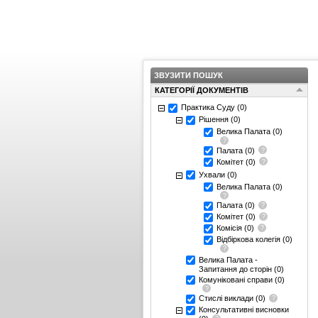
ЗВУЗИТИ ПОШУК
КАТЕГОРІЇ ДОКУМЕНТІВ
Практика Суду
(0)
Рішення
(0)
Велика Палата
(0)
Палата
(0)
Комітет
(0)
Ухвали
(0)
Велика Палата
(0)
Палата
(0)
Комітет
(0)
Комісія
(0)
Відбіркова колегія
(0)
Велика Палата -
Запитання до сторін
(0)
Комуніковані справи
(0)
Стислі виклади
(0)
Консультативні висновки