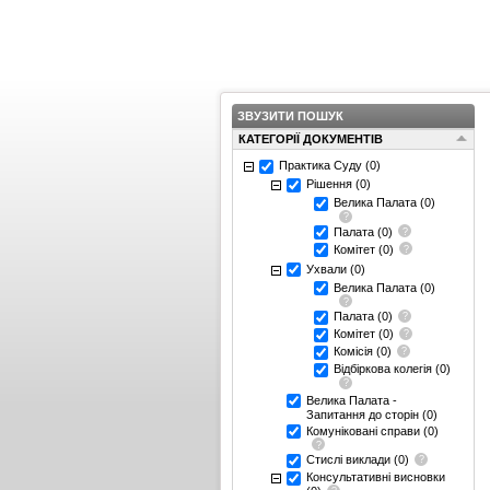
ЗВУЗИТИ ПОШУК
КАТЕГОРІЇ ДОКУМЕНТІВ
Практика Суду
(0)
Рішення
(0)
Велика Палата
(0)
Палата
(0)
Комітет
(0)
Ухвали
(0)
Велика Палата
(0)
Палата
(0)
Комітет
(0)
Комісія
(0)
Відбіркова колегія
(0)
Велика Палата -
Запитання до сторін
(0)
Комуніковані справи
(0)
Стислі виклади
(0)
Консультативні висновки