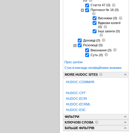
(0)
Стаття 47
(0)
Протокол № 16
(0)
Висновки
(0)
Відмови колегії
(0)
Інші запити
(0)
Доповіді
(0)
Резолюції
(0)
Виконання
(0)
Суть
(0)
Прес-релізи
Стислі виклади неофіційними мовами
MORE HUDOC SITES
HUDOC-COMMHR
HUDOC-CPT
HUDOC-ECRI
HUDOC-ECRML
HUDOC-ESC
ФІЛЬТРИ
КЛЮЧОВІ СЛОВА
БІЛЬШЕ ФІЛЬТРІВ