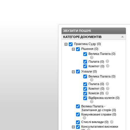
ЗВУЗИТИ ПОШУК
КАТЕГОРІЇ ДОКУМЕНТІВ
Практика Суду
(0)
Рішення
(0)
Велика Палата
(0)
Палата
(0)
Комітет
(0)
Ухвали
(0)
Велика Палата
(0)
Палата
(0)
Комітет
(0)
Комісія
(0)
Відбіркова колегія
(0)
Велика Палата -
Запитання до сторін
(0)
Комуніковані справи
(0)
Стислі виклади
(0)
Консультативні висновки