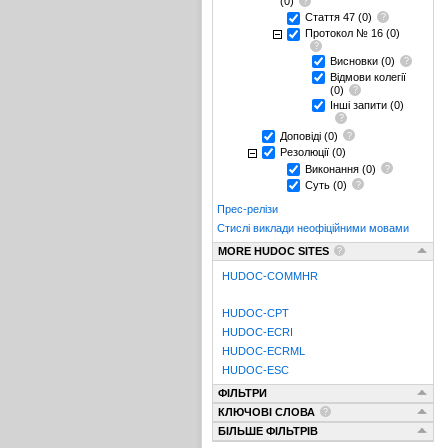
(0)
Стаття 47
(0)
Протокол № 16
(0)
Висновки
(0)
Відмови колегії
(0)
Інші запити
(0)
Доповіді
(0)
Резолюції
(0)
Виконання
(0)
Суть
(0)
Прес-релізи
Стислі виклади неофіційними мовами
MORE HUDOC SITES
HUDOC-COMMHR
HUDOC-CPT
HUDOC-ECRI
HUDOC-ECRML
HUDOC-ESC
ФІЛЬТРИ
КЛЮЧОВІ СЛОВА
БІЛЬШЕ ФІЛЬТРІВ