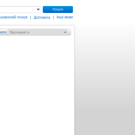
ПОШУК
зширений пошук
|
|
Інші мови
Допомога
вати
: