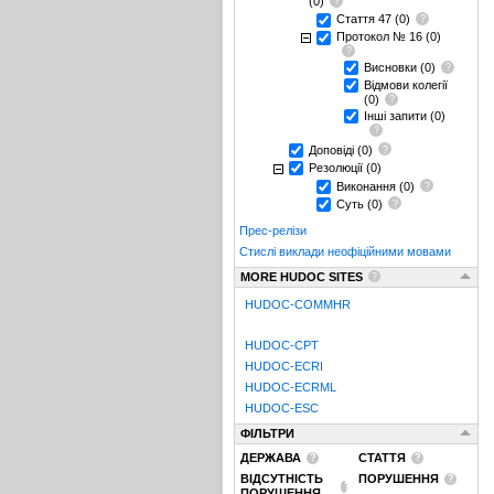
(0)
Стаття 47
(0)
Протокол № 16
(0)
Висновки
(0)
Відмови колегії
(0)
Інші запити
(0)
Доповіді
(0)
Резолюції
(0)
Виконання
(0)
Суть
(0)
Прес-релізи
Стислі виклади неофіційними мовами
MORE HUDOC SITES
HUDOC-COMMHR
HUDOC-CPT
HUDOC-ECRI
HUDOC-ECRML
HUDOC-ESC
ФІЛЬТРИ
ДЕРЖАВА
СТАТТЯ
ВІДСУТНІСТЬ
ПОРУШЕННЯ
ПОРУШЕННЯ