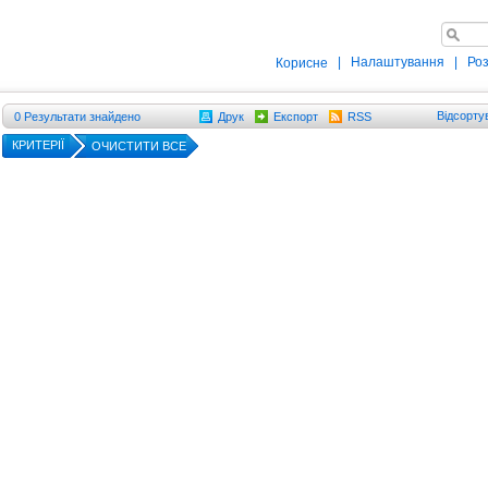
|
Налаштування
|
Ро
Корисне
Відсорту
0
Результати знайдено
Друк
Експорт
RSS
КРИТЕРІЇ
ОЧИСТИТИ ВСЕ