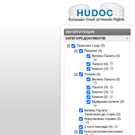
ЗВУЗИТИ ПОШУК
КАТЕГОРІЇ ДОКУМЕНТІВ
Практика Суду
(0)
Рішення
(0)
Велика Палата
(0)
Палата
(0)
Комітет
(0)
Ухвали
(0)
Велика Палата
(0)
Палата
(0)
Комітет
(0)
Комісія
(0)
Відбіркова колегія
(0)
Велика Палата -
Запитання до сторін
(0)
Комуніковані справи
(0)
Стислі виклади
(0)
Консультативні висновки