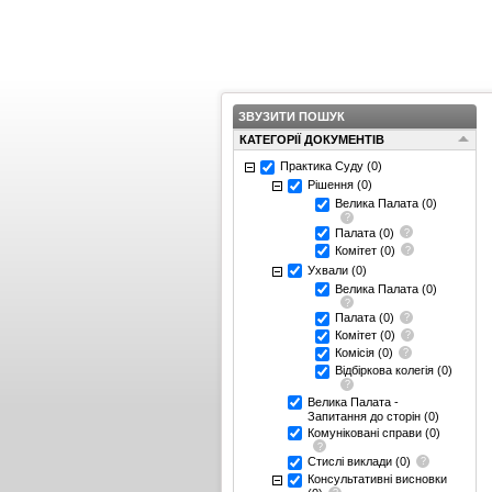
ЗВУЗИТИ ПОШУК
КАТЕГОРІЇ ДОКУМЕНТІВ
Практика Суду
(0)
Рішення
(0)
Велика Палата
(0)
Палата
(0)
Комітет
(0)
Ухвали
(0)
Велика Палата
(0)
Палата
(0)
Комітет
(0)
Комісія
(0)
Відбіркова колегія
(0)
Велика Палата -
Запитання до сторін
(0)
Комуніковані справи
(0)
Стислі виклади
(0)
Консультативні висновки