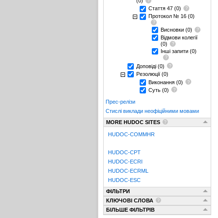
(0)
Стаття 47
(0)
Протокол № 16
(0)
Висновки
(0)
Відмови колегії
(0)
Інші запити
(0)
Доповіді
(0)
Резолюції
(0)
Виконання
(0)
Суть
(0)
Прес-релізи
Стислі виклади неофіційними мовами
MORE HUDOC SITES
HUDOC-COMMHR
HUDOC-CPT
HUDOC-ECRI
HUDOC-ECRML
HUDOC-ESC
ФІЛЬТРИ
КЛЮЧОВІ СЛОВА
БІЛЬШЕ ФІЛЬТРІВ