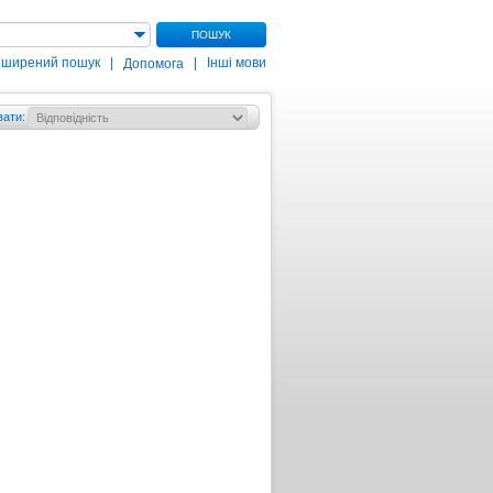
ПОШУК
зширений пошук
|
|
Інші мови
Допомога
вати
: