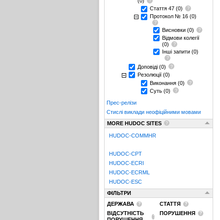
(0)
Стаття 47
(0)
Протокол № 16
(0)
Висновки
(0)
Відмови колегії
(0)
Інші запити
(0)
Доповіді
(0)
Резолюції
(0)
Виконання
(0)
Суть
(0)
Прес-релізи
Стислі виклади неофіційними мовами
MORE HUDOC SITES
HUDOC-COMMHR
HUDOC-CPT
HUDOC-ECRI
HUDOC-ECRML
HUDOC-ESC
ФІЛЬТРИ
ДЕРЖАВА
СТАТТЯ
ВІДСУТНІСТЬ
ПОРУШЕННЯ
ПОРУШЕННЯ