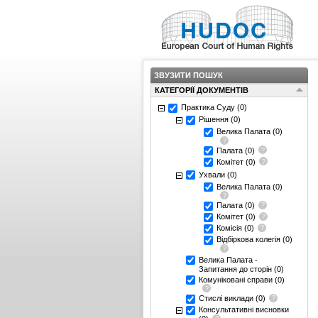
ЗВУЗИТИ ПОШУК
КАТЕГОРІЇ ДОКУМЕНТІВ
Практика Суду
(0)
Рішення
(0)
Велика Палата
(0)
Палата
(0)
Комітет
(0)
Ухвали
(0)
Велика Палата
(0)
Палата
(0)
Комітет
(0)
Комісія
(0)
Відбіркова колегія
(0)
Велика Палата -
Запитання до сторін
(0)
Комуніковані справи
(0)
Стислі виклади
(0)
Консультативні висновки