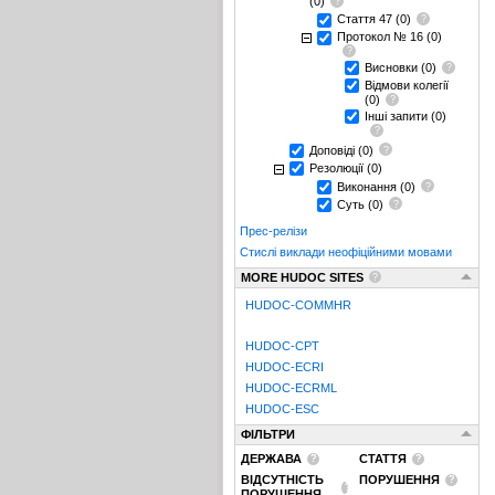
(0)
Стаття 47
(0)
Протокол № 16
(0)
Висновки
(0)
Відмови колегії
(0)
Інші запити
(0)
Доповіді
(0)
Резолюції
(0)
Виконання
(0)
Суть
(0)
Прес-релізи
Стислі виклади неофіційними мовами
MORE HUDOC SITES
HUDOC-COMMHR
HUDOC-CPT
HUDOC-ECRI
HUDOC-ECRML
HUDOC-ESC
ФІЛЬТРИ
ДЕРЖАВА
СТАТТЯ
ВІДСУТНІСТЬ
ПОРУШЕННЯ
ПОРУШЕННЯ