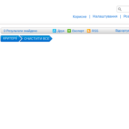
|
Налаштування
|
Ро
Корисне
Відсорту
0
Результати знайдено
Друк
Експорт
RSS
КРИТЕРІЇ
ОЧИСТИТИ ВСЕ