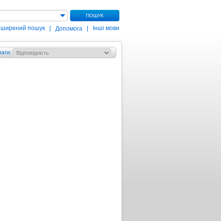
ПОШУК
зширений пошук
|
|
Інші мови
Допомога
вати
: