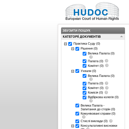
ЗВУЗИТИ ПОШУК
КАТЕГОРІЇ ДОКУМЕНТІВ
Практика Суду
(0)
Рішення
(0)
Велика Палата
(0)
Палата
(0)
Комітет
(0)
Ухвали
(0)
Велика Палата
(0)
Палата
(0)
Комітет
(0)
Комісія
(0)
Відбіркова колегія
(0)
Велика Палата -
Запитання до сторін
(0)
Комуніковані справи
(0)
Стислі виклади
(0)
Консультативні висновки