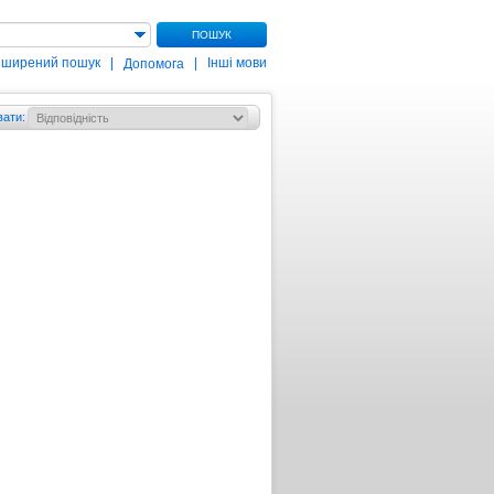
ПОШУК
зширений пошук
|
|
Інші мови
Допомога
вати
: