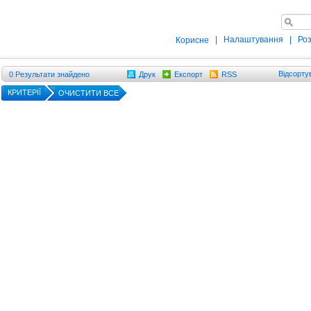
|
Налаштування
|
Ро
Корисне
Відсорту
0
Результати знайдено
Друк
Експорт
RSS
КРИТЕРІЇ
ОЧИСТИТИ ВСЕ