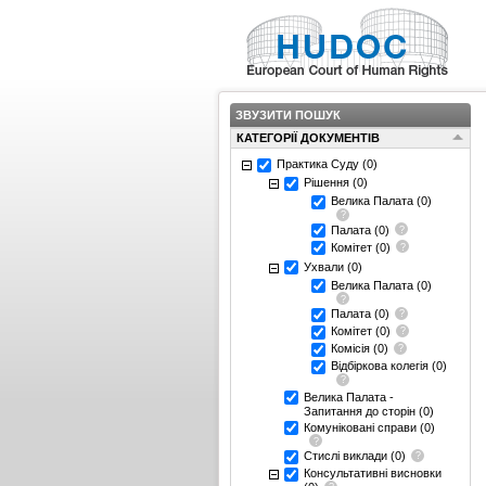
ЗВУЗИТИ ПОШУК
КАТЕГОРІЇ ДОКУМЕНТІВ
Практика Суду
(0)
Рішення
(0)
Велика Палата
(0)
Палата
(0)
Комітет
(0)
Ухвали
(0)
Велика Палата
(0)
Палата
(0)
Комітет
(0)
Комісія
(0)
Відбіркова колегія
(0)
Велика Палата -
Запитання до сторін
(0)
Комуніковані справи
(0)
Стислі виклади
(0)
Консультативні висновки