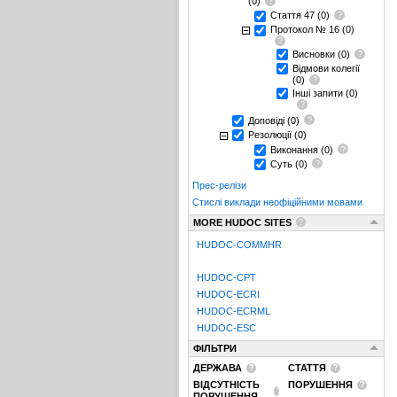
(0)
Стаття 47
(0)
Протокол № 16
(0)
Висновки
(0)
Відмови колегії
(0)
Інші запити
(0)
Доповіді
(0)
Резолюції
(0)
Виконання
(0)
Суть
(0)
Прес-релізи
Стислі виклади неофіційними мовами
MORE HUDOC SITES
HUDOC-COMMHR
HUDOC-CPT
HUDOC-ECRI
HUDOC-ECRML
HUDOC-ESC
ФІЛЬТРИ
ДЕРЖАВА
СТАТТЯ
ВІДСУТНІСТЬ
ПОРУШЕННЯ
ПОРУШЕННЯ