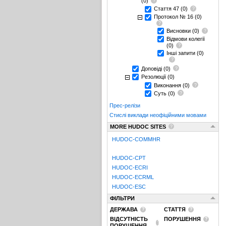
(0)
Стаття 47
(0)
Протокол № 16
(0)
Висновки
(0)
Відмови колегії
(0)
Інші запити
(0)
Доповіді
(0)
Резолюції
(0)
Виконання
(0)
Суть
(0)
Прес-релізи
Стислі виклади неофіційними мовами
MORE HUDOC SITES
HUDOC-COMMHR
HUDOC-CPT
HUDOC-ECRI
HUDOC-ECRML
HUDOC-ESC
ФІЛЬТРИ
ДЕРЖАВА
СТАТТЯ
ВІДСУТНІСТЬ
ПОРУШЕННЯ
ПОРУШЕННЯ