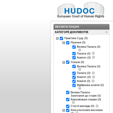
ЗВУЗИТИ ПОШУК
КАТЕГОРІЇ ДОКУМЕНТІВ
Практика Суду
(0)
Рішення
(0)
Велика Палата
(0)
Палата
(0)
Комітет
(0)
Ухвали
(0)
Велика Палата
(0)
Палата
(0)
Комітет
(0)
Комісія
(0)
Відбіркова колегія
(0)
Велика Палата -
Запитання до сторін
(0)
Комуніковані справи
(0)
Стислі виклади
(0)
Консультативні висновки