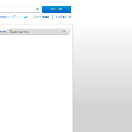
ПОШУК
зширений пошук
|
|
Інші мови
Допомога
вати
: