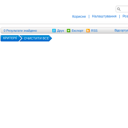
|
Налаштування
|
Ро
Корисне
Відсорту
0
Результати знайдено
Друк
Експорт
RSS
КРИТЕРІЇ
ОЧИСТИТИ ВСЕ