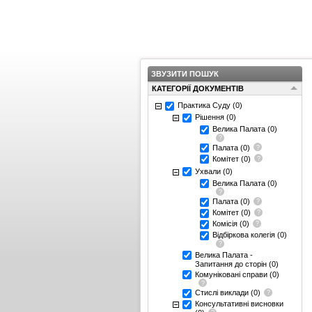
ЗВУЗИТИ ПОШУК
КАТЕГОРІЇ ДОКУМЕНТІВ
Практика Суду
(0)
Рішення
(0)
Велика Палата
(0)
Палата
(0)
Комітет
(0)
Ухвали
(0)
Велика Палата
(0)
Палата
(0)
Комітет
(0)
Комісія
(0)
Відбіркова колегія
(0)
Велика Палата -
Запитання до сторін
(0)
Комуніковані справи
(0)
Стислі виклади
(0)
Консультативні висновки