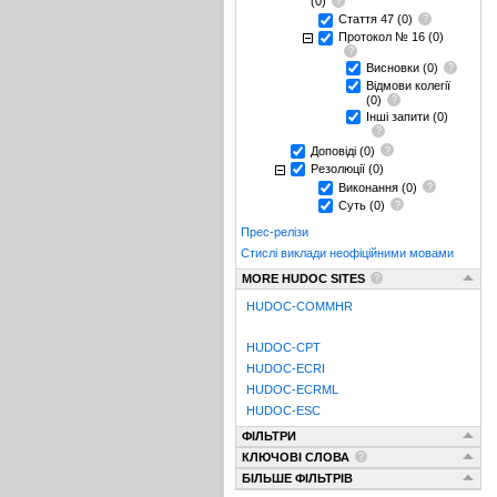
(0)
Стаття 47
(0)
Протокол № 16
(0)
Висновки
(0)
Відмови колегії
(0)
Інші запити
(0)
Доповіді
(0)
Резолюції
(0)
Виконання
(0)
Суть
(0)
Прес-релізи
Стислі виклади неофіційними мовами
MORE HUDOC SITES
HUDOC-COMMHR
HUDOC-CPT
HUDOC-ECRI
HUDOC-ECRML
HUDOC-ESC
ФІЛЬТРИ
КЛЮЧОВІ СЛОВА
БІЛЬШЕ ФІЛЬТРІВ