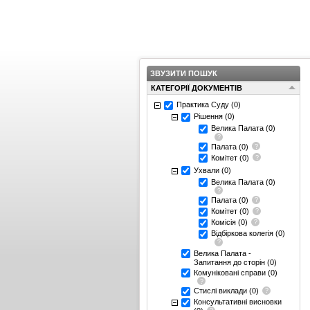
ЗВУЗИТИ ПОШУК
КАТЕГОРІЇ ДОКУМЕНТІВ
Практика Суду
(0)
Рішення
(0)
Велика Палата
(0)
Палата
(0)
Комітет
(0)
Ухвали
(0)
Велика Палата
(0)
Палата
(0)
Комітет
(0)
Комісія
(0)
Відбіркова колегія
(0)
Велика Палата -
Запитання до сторін
(0)
Комуніковані справи
(0)
Стислі виклади
(0)
Консультативні висновки