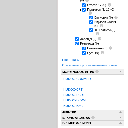
(0)
Стаття 47
(0)
Протокол № 16
(0)
Висновки
(0)
Відмови колегії
(0)
Інші запити
(0)
Доповіді
(0)
Резолюції
(0)
Виконання
(0)
Суть
(0)
Прес-релізи
Стислі виклади неофіційними мовами
MORE HUDOC SITES
HUDOC-COMMHR
HUDOC-CPT
HUDOC-ECRI
HUDOC-ECRML
HUDOC-ESC
ФІЛЬТРИ
КЛЮЧОВІ СЛОВА
БІЛЬШЕ ФІЛЬТРІВ