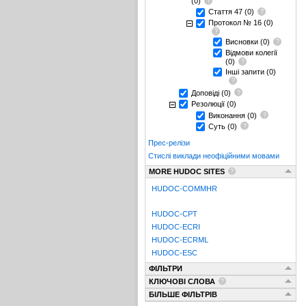
(0)
Стаття 47
(0)
Протокол № 16
(0)
Висновки
(0)
Відмови колегії
(0)
Інші запити
(0)
Доповіді
(0)
Резолюції
(0)
Виконання
(0)
Суть
(0)
Прес-релізи
Стислі виклади неофіційними мовами
MORE HUDOC SITES
HUDOC-COMMHR
HUDOC-CPT
HUDOC-ECRI
HUDOC-ECRML
HUDOC-ESC
ФІЛЬТРИ
КЛЮЧОВІ СЛОВА
БІЛЬШЕ ФІЛЬТРІВ