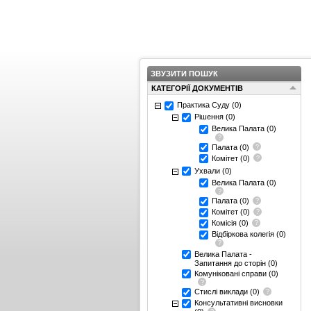
ЗВУЗИТИ ПОШУК
КАТЕГОРІЇ ДОКУМЕНТІВ
Практика Суду
(0)
Рішення
(0)
Велика Палата
(0)
Палата
(0)
Комітет
(0)
Ухвали
(0)
Велика Палата
(0)
Палата
(0)
Комітет
(0)
Комісія
(0)
Відбіркова колегія
(0)
Велика Палата -
Запитання до сторін
(0)
Комуніковані справи
(0)
Стислі виклади
(0)
Консультативні висновки