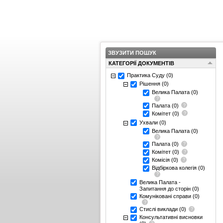
ЗВУЗИТИ ПОШУК
КАТЕГОРІЇ ДОКУМЕНТІВ
Практика Суду
(0)
Рішення
(0)
Велика Палата
(0)
Палата
(0)
Комітет
(0)
Ухвали
(0)
Велика Палата
(0)
Палата
(0)
Комітет
(0)
Комісія
(0)
Відбіркова колегія
(0)
Велика Палата -
Запитання до сторін
(0)
Комуніковані справи
(0)
Стислі виклади
(0)
Консультативні висновки