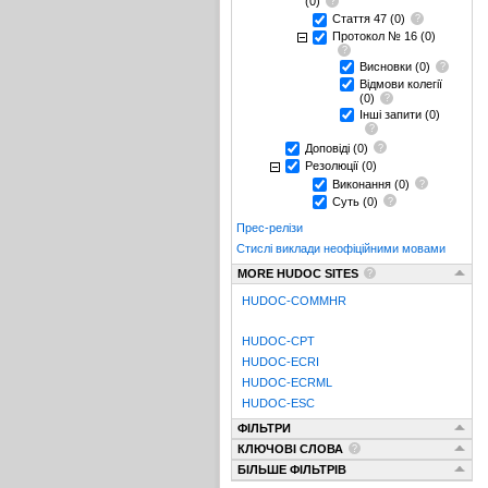
(0)
Стаття 47
(0)
Протокол № 16
(0)
Висновки
(0)
Відмови колегії
(0)
Інші запити
(0)
Доповіді
(0)
Резолюції
(0)
Виконання
(0)
Суть
(0)
Прес-релізи
Стислі виклади неофіційними мовами
MORE HUDOC SITES
HUDOC-COMMHR
HUDOC-CPT
HUDOC-ECRI
HUDOC-ECRML
HUDOC-ESC
ФІЛЬТРИ
КЛЮЧОВІ СЛОВА
БІЛЬШЕ ФІЛЬТРІВ