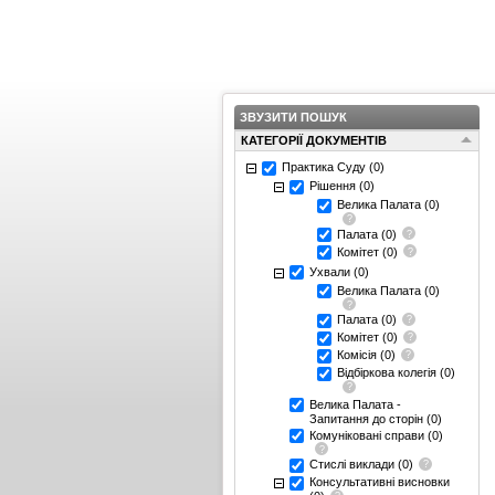
ЗВУЗИТИ ПОШУК
КАТЕГОРІЇ ДОКУМЕНТІВ
Практика Суду
(0)
Рішення
(0)
Велика Палата
(0)
Палата
(0)
Комітет
(0)
Ухвали
(0)
Велика Палата
(0)
Палата
(0)
Комітет
(0)
Комісія
(0)
Відбіркова колегія
(0)
Велика Палата -
Запитання до сторін
(0)
Комуніковані справи
(0)
Стислі виклади
(0)
Консультативні висновки