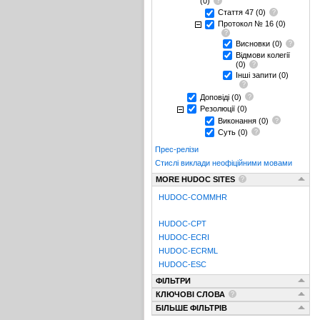
(0)
Стаття 47
(0)
Протокол № 16
(0)
Висновки
(0)
Відмови колегії
(0)
Інші запити
(0)
Доповіді
(0)
Резолюції
(0)
Виконання
(0)
Суть
(0)
Прес-релізи
Стислі виклади неофіційними мовами
MORE HUDOC SITES
HUDOC-COMMHR
HUDOC-CPT
HUDOC-ECRI
HUDOC-ECRML
HUDOC-ESC
ФІЛЬТРИ
КЛЮЧОВІ СЛОВА
БІЛЬШЕ ФІЛЬТРІВ