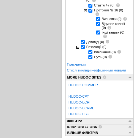
(0)
Стаття 47
(0)
Протокол № 16
(0)
Висновки
(0)
Відмови колегії
(0)
Інші запити
(0)
Доповіді
(0)
Резолюції
(0)
Виконання
(0)
Суть
(0)
Прес-релізи
Стислі виклади неофіційними мовами
MORE HUDOC SITES
HUDOC-COMMHR
HUDOC-CPT
HUDOC-ECRI
HUDOC-ECRML
HUDOC-ESC
ФІЛЬТРИ
КЛЮЧОВІ СЛОВА
БІЛЬШЕ ФІЛЬТРІВ