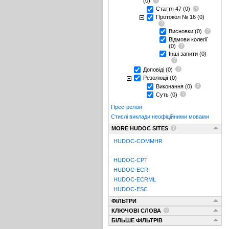
(0)
Стаття 47
(0)
Протокол № 16
(0)
Висновки
(0)
Відмови колегії
(0)
Інші запити
(0)
Доповіді
(0)
Резолюції
(0)
Виконання
(0)
Суть
(0)
Прес-релізи
Стислі виклади неофіційними мовами
MORE HUDOC SITES
HUDOC-COMMHR
HUDOC-CPT
HUDOC-ECRI
HUDOC-ECRML
HUDOC-ESC
ФІЛЬТРИ
КЛЮЧОВІ СЛОВА
БІЛЬШЕ ФІЛЬТРІВ