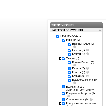
ЗВУЗИТИ ПОШУК
КАТЕГОРІЇ ДОКУМЕНТІВ
Практика Суду
(0)
Рішення
(0)
Велика Палата
(0)
Палата
(0)
Комітет
(0)
Ухвали
(0)
Велика Палата
(0)
Палата
(0)
Комітет
(0)
Комісія
(0)
Відбіркова колегія
(0)
Велика Палата -
Запитання до сторін
(0)
Комуніковані справи
(0)
Стислі виклади
(0)
Консультативні висновки