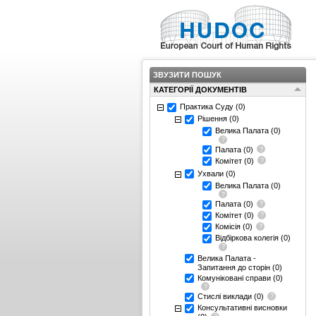
ЗВУЗИТИ ПОШУК
КАТЕГОРІЇ ДОКУМЕНТІВ
Практика Суду
(0)
Рішення
(0)
Велика Палата
(0)
Палата
(0)
Комітет
(0)
Ухвали
(0)
Велика Палата
(0)
Палата
(0)
Комітет
(0)
Комісія
(0)
Відбіркова колегія
(0)
Велика Палата -
Запитання до сторін
(0)
Комуніковані справи
(0)
Стислі виклади
(0)
Консультативні висновки