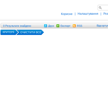
|
Налаштування
|
Ро
Корисне
Відсорту
0
Результати знайдено
Друк
Експорт
RSS
КРИТЕРІЇ
ОЧИСТИТИ ВСЕ