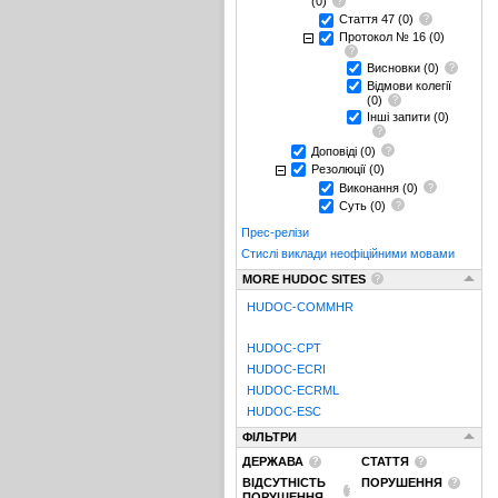
(0)
Стаття 47
(0)
Протокол № 16
(0)
Висновки
(0)
Відмови колегії
(0)
Інші запити
(0)
Доповіді
(0)
Резолюції
(0)
Виконання
(0)
Суть
(0)
Прес-релізи
Стислі виклади неофіційними мовами
MORE HUDOC SITES
HUDOC-COMMHR
HUDOC-CPT
HUDOC-ECRI
HUDOC-ECRML
HUDOC-ESC
ФІЛЬТРИ
ДЕРЖАВА
СТАТТЯ
ВІДСУТНІСТЬ
ПОРУШЕННЯ
ПОРУШЕННЯ