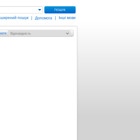
ПОШУК
зширений пошук
|
|
Інші мови
Допомога
вати
: