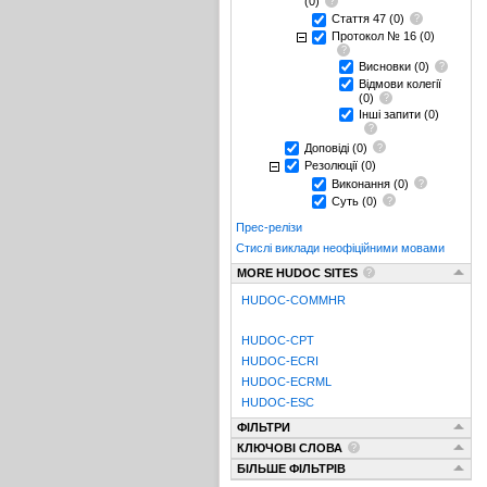
(0)
Стаття 47
(0)
Протокол № 16
(0)
Висновки
(0)
Відмови колегії
(0)
Інші запити
(0)
Доповіді
(0)
Резолюції
(0)
Виконання
(0)
Суть
(0)
Прес-релізи
Стислі виклади неофіційними мовами
MORE HUDOC SITES
HUDOC-COMMHR
HUDOC-CPT
HUDOC-ECRI
HUDOC-ECRML
HUDOC-ESC
ФІЛЬТРИ
КЛЮЧОВІ СЛОВА
БІЛЬШЕ ФІЛЬТРІВ