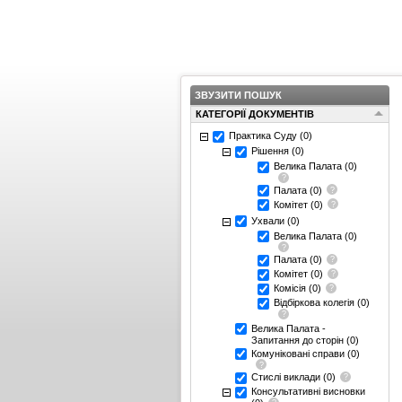
ЗВУЗИТИ ПОШУК
КАТЕГОРІЇ ДОКУМЕНТІВ
Практика Суду
(0)
Рішення
(0)
Велика Палата
(0)
Палата
(0)
Комітет
(0)
Ухвали
(0)
Велика Палата
(0)
Палата
(0)
Комітет
(0)
Комісія
(0)
Відбіркова колегія
(0)
Велика Палата -
Запитання до сторін
(0)
Комуніковані справи
(0)
Стислі виклади
(0)
Консультативні висновки