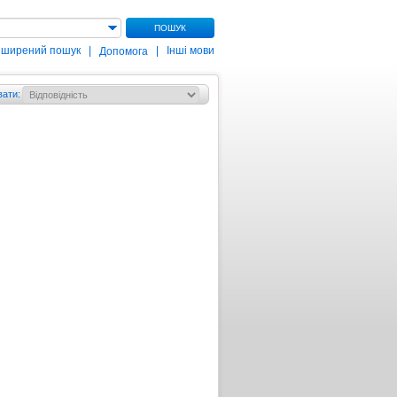
ПОШУК
зширений пошук
|
|
Інші мови
Допомога
вати
: