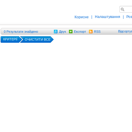
|
Налаштування
|
Ро
Корисне
Відсорту
0
Результати знайдено
Друк
Експорт
RSS
КРИТЕРІЇ
ОЧИСТИТИ ВСЕ