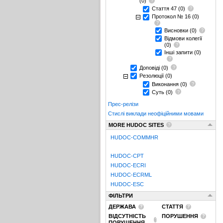
(0)
Стаття 47
(0)
Протокол № 16
(0)
Висновки
(0)
Відмови колегії
(0)
Інші запити
(0)
Доповіді
(0)
Резолюції
(0)
Виконання
(0)
Суть
(0)
Прес-релізи
Стислі виклади неофіційними мовами
MORE HUDOC SITES
HUDOC-COMMHR
HUDOC-CPT
HUDOC-ECRI
HUDOC-ECRML
HUDOC-ESC
ФІЛЬТРИ
ДЕРЖАВА
СТАТТЯ
ВІДСУТНІСТЬ
ПОРУШЕННЯ
ПОРУШЕННЯ