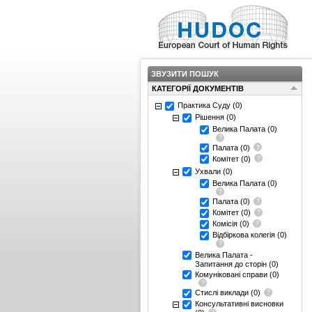
ЗВУЗИТИ ПОШУК
КАТЕГОРІЇ ДОКУМЕНТІВ
Практика Суду
(0)
Рішення
(0)
Велика Палата
(0)
Палата
(0)
Комітет
(0)
Ухвали
(0)
Велика Палата
(0)
Палата
(0)
Комітет
(0)
Комісія
(0)
Відбіркова колегія
(0)
Велика Палата -
Запитання до сторін
(0)
Комуніковані справи
(0)
Стислі виклади
(0)
Консультативні висновки