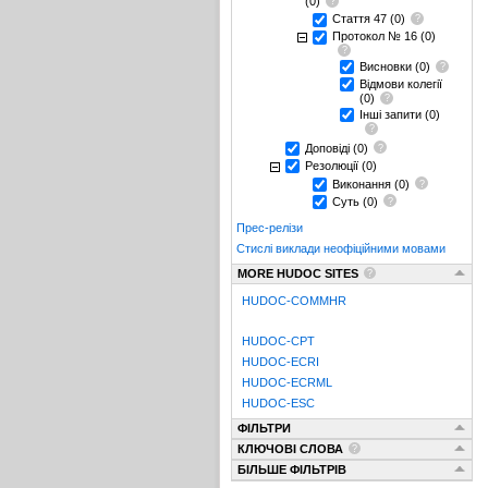
(0)
Стаття 47
(0)
Протокол № 16
(0)
Висновки
(0)
Відмови колегії
(0)
Інші запити
(0)
Доповіді
(0)
Резолюції
(0)
Виконання
(0)
Суть
(0)
Прес-релізи
Стислі виклади неофіційними мовами
MORE HUDOC SITES
HUDOC-COMMHR
HUDOC-CPT
HUDOC-ECRI
HUDOC-ECRML
HUDOC-ESC
ФІЛЬТРИ
КЛЮЧОВІ СЛОВА
БІЛЬШЕ ФІЛЬТРІВ