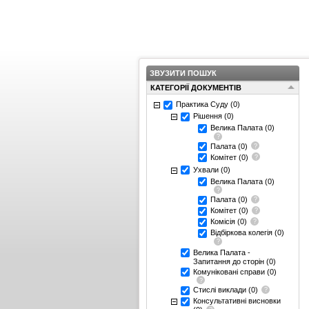
ЗВУЗИТИ ПОШУК
КАТЕГОРІЇ ДОКУМЕНТІВ
Практика Суду
(0)
Рішення
(0)
Велика Палата
(0)
Палата
(0)
Комітет
(0)
Ухвали
(0)
Велика Палата
(0)
Палата
(0)
Комітет
(0)
Комісія
(0)
Відбіркова колегія
(0)
Велика Палата -
Запитання до сторін
(0)
Комуніковані справи
(0)
Стислі виклади
(0)
Консультативні висновки