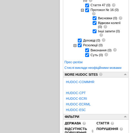
(0)
Стаття 47
(0)
Протокол № 16
(0)
Висновки
(0)
Відмови колегії
(0)
Інші запити
(0)
Доповіді
(0)
Резолюції
(0)
Виконання
(0)
Суть
(0)
Прес-релізи
Стислі виклади неофіційними мовами
MORE HUDOC SITES
HUDOC-COMMHR
HUDOC-CPT
HUDOC-ECRI
HUDOC-ECRML
HUDOC-ESC
ФІЛЬТРИ
ДЕРЖАВА
СТАТТЯ
ВІДСУТНІСТЬ
ПОРУШЕННЯ
ПОРУШЕННЯ