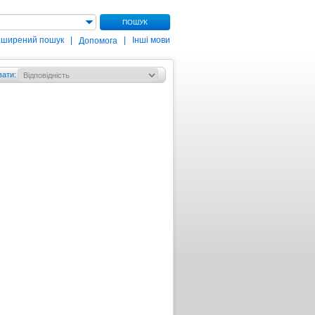
ПОШУК
зширений пошук
|
|
Інші мови
Допомога
вати
: