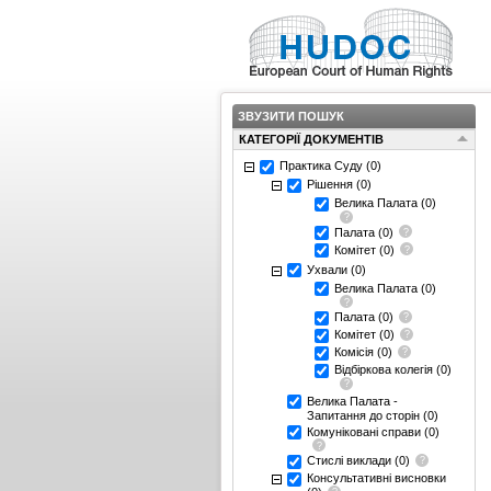
ЗВУЗИТИ ПОШУК
КАТЕГОРІЇ ДОКУМЕНТІВ
Практика Суду
(0)
Рішення
(0)
Велика Палата
(0)
Палата
(0)
Комітет
(0)
Ухвали
(0)
Велика Палата
(0)
Палата
(0)
Комітет
(0)
Комісія
(0)
Відбіркова колегія
(0)
Велика Палата -
Запитання до сторін
(0)
Комуніковані справи
(0)
Стислі виклади
(0)
Консультативні висновки