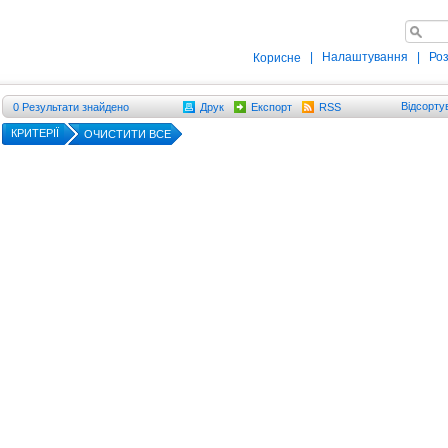
|
Налаштування
|
Ро
Корисне
Відсорту
0
Результати знайдено
Друк
Експорт
RSS
КРИТЕРІЇ
ОЧИСТИТИ ВСЕ