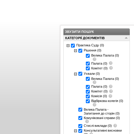
ЗВУЗИТИ ПОШУК
КАТЕГОРІЇ ДОКУМЕНТІВ
Практика Суду
(0)
Рішення
(0)
Велика Палата
(0)
Палата
(0)
Комітет
(0)
Ухвали
(0)
Велика Палата
(0)
Палата
(0)
Комітет
(0)
Комісія
(0)
Відбіркова колегія
(0)
Велика Палата -
Запитання до сторін
(0)
Комуніковані справи
(0)
Стислі виклади
(0)
Консультативні висновки