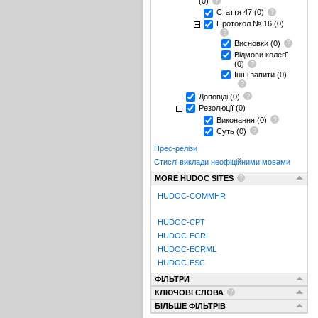
(0)
Стаття 47
(0)
Протокол № 16
(0)
Висновки
(0)
Відмови колегії
(0)
Інші запити
(0)
Доповіді
(0)
Резолюції
(0)
Виконання
(0)
Суть
(0)
Прес-релізи
Стислі виклади неофіційними мовами
MORE HUDOC SITES
HUDOC-COMMHR
HUDOC-CPT
HUDOC-ECRI
HUDOC-ECRML
HUDOC-ESC
ФІЛЬТРИ
КЛЮЧОВІ СЛОВА
БІЛЬШЕ ФІЛЬТРІВ