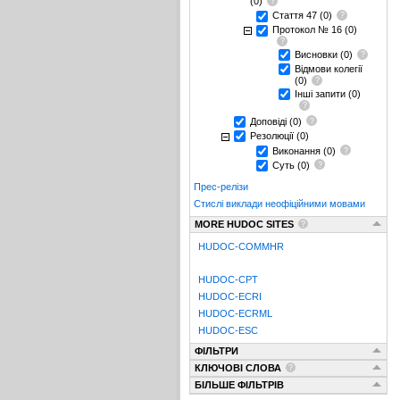
(0)
Стаття 47
(0)
Протокол № 16
(0)
Висновки
(0)
Відмови колегії
(0)
Інші запити
(0)
Доповіді
(0)
Резолюції
(0)
Виконання
(0)
Суть
(0)
Прес-релізи
Стислі виклади неофіційними мовами
MORE HUDOC SITES
HUDOC-COMMHR
HUDOC-CPT
HUDOC-ECRI
HUDOC-ECRML
HUDOC-ESC
ФІЛЬТРИ
КЛЮЧОВІ СЛОВА
БІЛЬШЕ ФІЛЬТРІВ