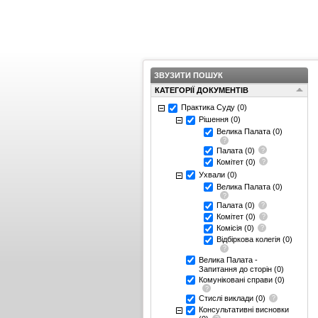
ЗВУЗИТИ ПОШУК
КАТЕГОРІЇ ДОКУМЕНТІВ
Практика Суду
(0)
Рішення
(0)
Велика Палата
(0)
Палата
(0)
Комітет
(0)
Ухвали
(0)
Велика Палата
(0)
Палата
(0)
Комітет
(0)
Комісія
(0)
Відбіркова колегія
(0)
Велика Палата -
Запитання до сторін
(0)
Комуніковані справи
(0)
Стислі виклади
(0)
Консультативні висновки