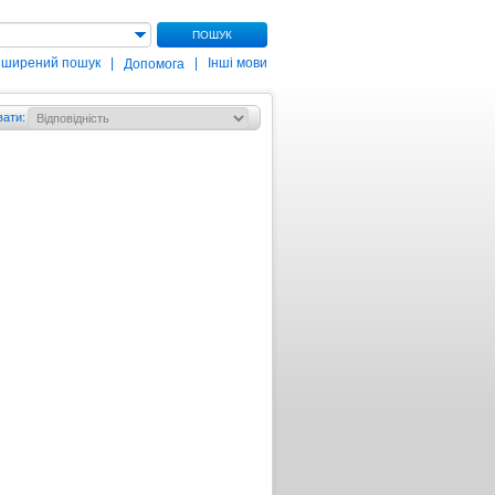
ПОШУК
зширений пошук
|
|
Інші мови
Допомога
вати
: