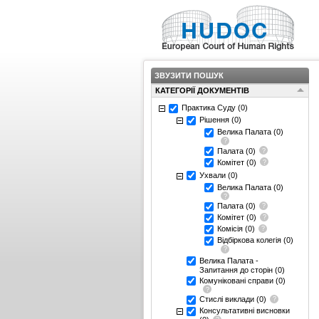
ЗВУЗИТИ ПОШУК
КАТЕГОРІЇ ДОКУМЕНТІВ
Практика Суду
(0)
Рішення
(0)
Велика Палата
(0)
Палата
(0)
Комітет
(0)
Ухвали
(0)
Велика Палата
(0)
Палата
(0)
Комітет
(0)
Комісія
(0)
Відбіркова колегія
(0)
Велика Палата -
Запитання до сторін
(0)
Комуніковані справи
(0)
Стислі виклади
(0)
Консультативні висновки