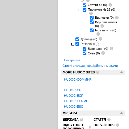
(0)
Стаття 47
(0)
Протокол № 16
(0)
Висновки
(0)
Відмови колегії
(0)
Інші запити
(0)
Доповіді
(0)
Резолюції
(0)
Виконання
(0)
Суть
(0)
Прес-релізи
Стислі виклади неофіційними мовами
MORE HUDOC SITES
HUDOC-COMMHR
HUDOC-CPT
HUDOC-ECRI
HUDOC-ECRML
HUDOC-ESC
ФІЛЬТРИ
ДЕРЖАВА
СТАТТЯ
ВІДСУТНІСТЬ
ПОРУШЕННЯ
ПОРУШЕННЯ