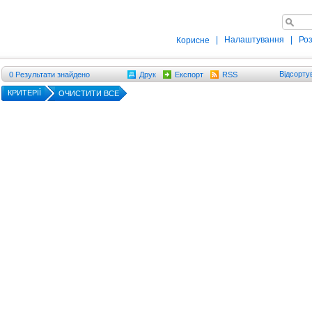
|
Налаштування
|
Ро
Корисне
Відсорту
0
Результати знайдено
Друк
Експорт
RSS
КРИТЕРІЇ
ОЧИСТИТИ ВСЕ