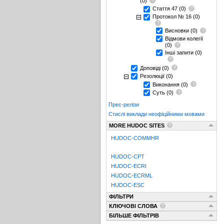
(0)
Стаття 47
(0)
Протокол № 16
(0)
Висновки
(0)
Відмови колегії
(0)
Інші запити
(0)
Доповіді
(0)
Резолюції
(0)
Виконання
(0)
Суть
(0)
Прес-релізи
Стислі виклади неофіційними мовами
MORE HUDOC SITES
HUDOC-COMMHR
HUDOC-CPT
HUDOC-ECRI
HUDOC-ECRML
HUDOC-ESC
ФІЛЬТРИ
КЛЮЧОВІ СЛОВА
БІЛЬШЕ ФІЛЬТРІВ