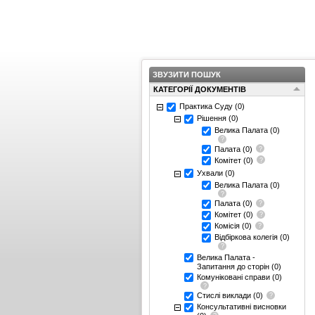
ЗВУЗИТИ ПОШУК
КАТЕГОРІЇ ДОКУМЕНТІВ
Практика Суду
(0)
Рішення
(0)
Велика Палата
(0)
Палата
(0)
Комітет
(0)
Ухвали
(0)
Велика Палата
(0)
Палата
(0)
Комітет
(0)
Комісія
(0)
Відбіркова колегія
(0)
Велика Палата -
Запитання до сторін
(0)
Комуніковані справи
(0)
Стислі виклади
(0)
Консультативні висновки