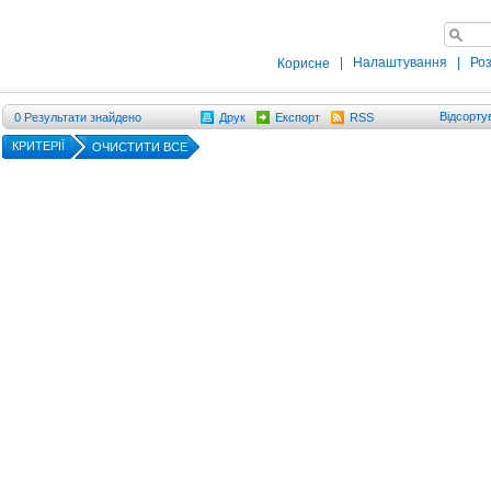
|
Налаштування
|
Ро
Корисне
Відсорту
0
Результати знайдено
Друк
Експорт
RSS
КРИТЕРІЇ
ОЧИСТИТИ ВСЕ