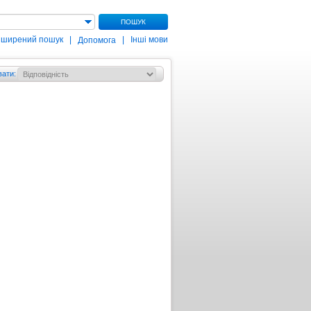
ПОШУК
зширений пошук
|
|
Інші мови
Допомога
вати
: