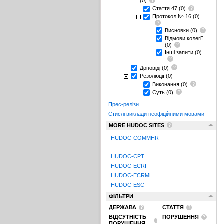
(0)
Стаття 47
(0)
Протокол № 16
(0)
Висновки
(0)
Відмови колегії
(0)
Інші запити
(0)
Доповіді
(0)
Резолюції
(0)
Виконання
(0)
Суть
(0)
Прес-релізи
Стислі виклади неофіційними мовами
MORE HUDOC SITES
HUDOC-COMMHR
HUDOC-CPT
HUDOC-ECRI
HUDOC-ECRML
HUDOC-ESC
ФІЛЬТРИ
ДЕРЖАВА
СТАТТЯ
ВІДСУТНІСТЬ
ПОРУШЕННЯ
ПОРУШЕННЯ