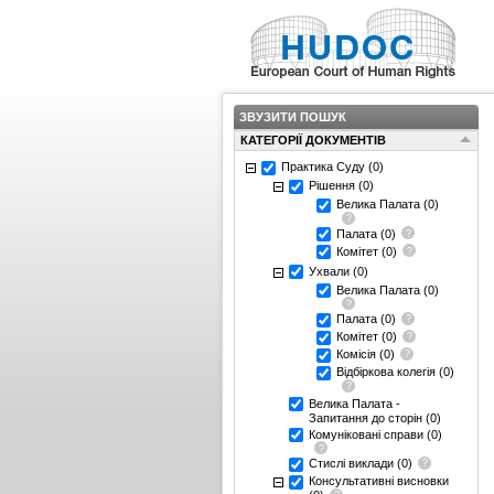
ЗВУЗИТИ ПОШУК
КАТЕГОРІЇ ДОКУМЕНТІВ
Практика Суду
(0)
Рішення
(0)
Велика Палата
(0)
Палата
(0)
Комітет
(0)
Ухвали
(0)
Велика Палата
(0)
Палата
(0)
Комітет
(0)
Комісія
(0)
Відбіркова колегія
(0)
Велика Палата -
Запитання до сторін
(0)
Комуніковані справи
(0)
Стислі виклади
(0)
Консультативні висновки