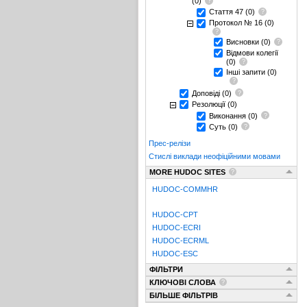
(0)
Стаття 47
(0)
Протокол № 16
(0)
Висновки
(0)
Відмови колегії
(0)
Інші запити
(0)
Доповіді
(0)
Резолюції
(0)
Виконання
(0)
Суть
(0)
Прес-релізи
Стислі виклади неофіційними мовами
MORE HUDOC SITES
HUDOC-COMMHR
HUDOC-CPT
HUDOC-ECRI
HUDOC-ECRML
HUDOC-ESC
ФІЛЬТРИ
КЛЮЧОВІ СЛОВА
БІЛЬШЕ ФІЛЬТРІВ