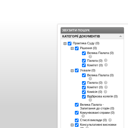
ЗВУЗИТИ ПОШУК
КАТЕГОРІЇ ДОКУМЕНТІВ
Практика Суду
(0)
Рішення
(0)
Велика Палата
(0)
Палата
(0)
Комітет
(0)
Ухвали
(0)
Велика Палата
(0)
Палата
(0)
Комітет
(0)
Комісія
(0)
Відбіркова колегія
(0)
Велика Палата -
Запитання до сторін
(0)
Комуніковані справи
(0)
Стислі виклади
(0)
Консультативні висновки