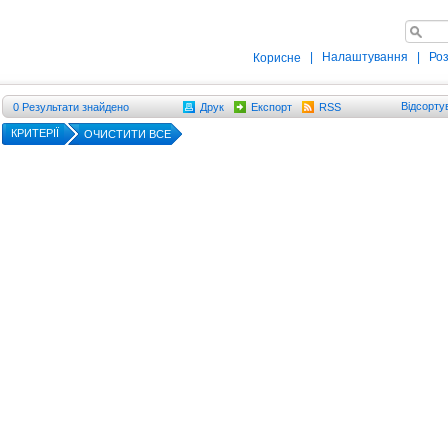
|
Налаштування
|
Ро
Корисне
Відсорту
0
Результати знайдено
Друк
Експорт
RSS
КРИТЕРІЇ
ОЧИСТИТИ ВСЕ