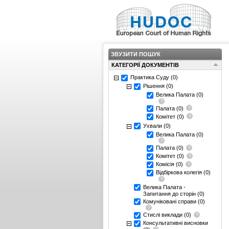
ЗВУЗИТИ ПОШУК
КАТЕГОРІЇ ДОКУМЕНТІВ
Практика Суду
(0)
Рішення
(0)
Велика Палата
(0)
Палата
(0)
Комітет
(0)
Ухвали
(0)
Велика Палата
(0)
Палата
(0)
Комітет
(0)
Комісія
(0)
Відбіркова колегія
(0)
Велика Палата -
Запитання до сторін
(0)
Комуніковані справи
(0)
Стислі виклади
(0)
Консультативні висновки