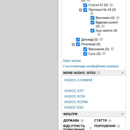
(0)
Стаття 47
(0)
Протокол № 16
(0)
Висновки
(0)
Відмови колегії
(0)
Інші запити
(0)
Доповіді
(0)
Резолюції
(0)
Виконання
(0)
Суть
(0)
Прес-релізи
Стислі виклади неофіційними мовами
MORE HUDOC SITES
HUDOC-COMMHR
HUDOC-CPT
HUDOC-ECRI
HUDOC-ECRML
HUDOC-ESC
ФІЛЬТРИ
ДЕРЖАВА
СТАТТЯ
ВІДСУТНІСТЬ
ПОРУШЕННЯ
ПОРУШЕННЯ