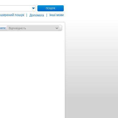
ПОШУК
зширений пошук
|
|
Інші мови
Допомога
вати
: