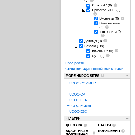
(0)
Стаття 47
(0)
Протокол № 16
(0)
Висновки
(0)
Відмови колегії
(0)
Інші запити
(0)
Доповіді
(0)
Резолюції
(0)
Виконання
(0)
Суть
(0)
Прес-релізи
Стислі виклади неофіційними мовами
MORE HUDOC SITES
HUDOC-COMMHR
HUDOC-CPT
HUDOC-ECRI
HUDOC-ECRML
HUDOC-ESC
ФІЛЬТРИ
ДЕРЖАВА
СТАТТЯ
ВІДСУТНІСТЬ
ПОРУШЕННЯ
ПОРУШЕННЯ