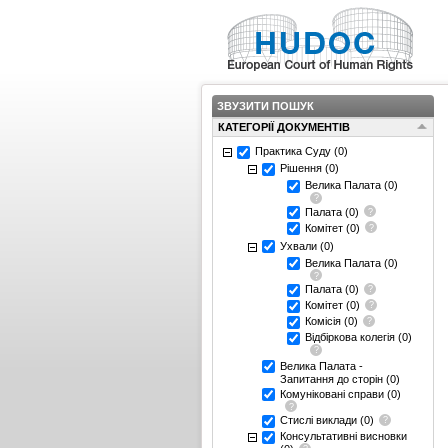
ЗВУЗИТИ ПОШУК
КАТЕГОРІЇ ДОКУМЕНТІВ
Практика Суду
(0)
Рішення
(0)
Велика Палата
(0)
Палата
(0)
Комітет
(0)
Ухвали
(0)
Велика Палата
(0)
Палата
(0)
Комітет
(0)
Комісія
(0)
Відбіркова колегія
(0)
Велика Палата -
Запитання до сторін
(0)
Комуніковані справи
(0)
Стислі виклади
(0)
Консультативні висновки