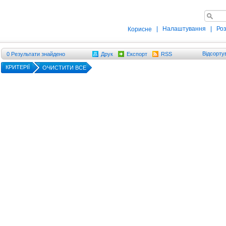
|
Налаштування
|
Ро
Корисне
Відсорту
0
Результати знайдено
Друк
Експорт
RSS
КРИТЕРІЇ
ОЧИСТИТИ ВСЕ