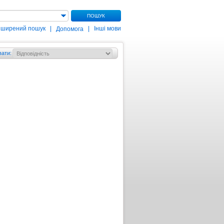
ПОШУК
зширений пошук
|
|
Інші мови
Допомога
вати
: