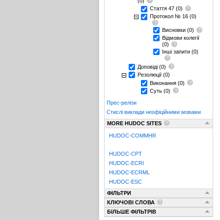
(0)
Стаття 47
(0)
Протокол № 16
(0)
Висновки
(0)
Відмови колегії
(0)
Інші запити
(0)
Доповіді
(0)
Резолюції
(0)
Виконання
(0)
Суть
(0)
Прес-релізи
Стислі виклади неофіційними мовами
MORE HUDOC SITES
HUDOC-COMMHR
HUDOC-CPT
HUDOC-ECRI
HUDOC-ECRML
HUDOC-ESC
ФІЛЬТРИ
КЛЮЧОВІ СЛОВА
БІЛЬШЕ ФІЛЬТРІВ