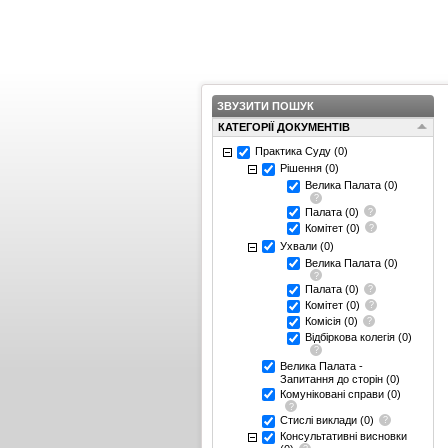
ЗВУЗИТИ ПОШУК
КАТЕГОРІЇ ДОКУМЕНТІВ
Практика Суду
(0)
Рішення
(0)
Велика Палата
(0)
Палата
(0)
Комітет
(0)
Ухвали
(0)
Велика Палата
(0)
Палата
(0)
Комітет
(0)
Комісія
(0)
Відбіркова колегія
(0)
Велика Палата -
Запитання до сторін
(0)
Комуніковані справи
(0)
Стислі виклади
(0)
Консультативні висновки