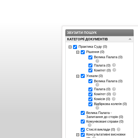
ЗВУЗИТИ ПОШУК
КАТЕГОРІЇ ДОКУМЕНТІВ
Практика Суду
(0)
Рішення
(0)
Велика Палата
(0)
Палата
(0)
Комітет
(0)
Ухвали
(0)
Велика Палата
(0)
Палата
(0)
Комітет
(0)
Комісія
(0)
Відбіркова колегія
(0)
Велика Палата -
Запитання до сторін
(0)
Комуніковані справи
(0)
Стислі виклади
(0)
Консультативні висновки