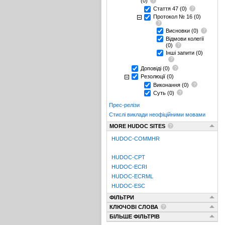
(0)
Стаття 47
(0)
Протокол № 16
(0)
Висновки
(0)
Відмови колегії
(0)
Інші запити
(0)
Доповіді
(0)
Резолюції
(0)
Виконання
(0)
Суть
(0)
Прес-релізи
Стислі виклади неофіційними мовами
MORE HUDOC SITES
HUDOC-COMMHR
HUDOC-CPT
HUDOC-ECRI
HUDOC-ECRML
HUDOC-ESC
ФІЛЬТРИ
КЛЮЧОВІ СЛОВА
БІЛЬШЕ ФІЛЬТРІВ