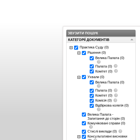
ЗВУЗИТИ ПОШУК
КАТЕГОРІЇ ДОКУМЕНТІВ
Практика Суду
(0)
Рішення
(0)
Велика Палата
(0)
Палата
(0)
Комітет
(0)
Ухвали
(0)
Велика Палата
(0)
Палата
(0)
Комітет
(0)
Комісія
(0)
Відбіркова колегія
(0)
Велика Палата -
Запитання до сторін
(0)
Комуніковані справи
(0)
Стислі виклади
(0)
Консультативні висновки