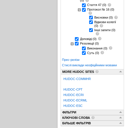
(0)
Стаття 47
(0)
Протокол № 16
(0)
Висновки
(0)
Відмови колегії
(0)
Інші запити
(0)
Доповіді
(0)
Резолюції
(0)
Виконання
(0)
Суть
(0)
Прес-релізи
Стислі виклади неофіційними мовами
MORE HUDOC SITES
HUDOC-COMMHR
HUDOC-CPT
HUDOC-ECRI
HUDOC-ECRML
HUDOC-ESC
ФІЛЬТРИ
КЛЮЧОВІ СЛОВА
БІЛЬШЕ ФІЛЬТРІВ