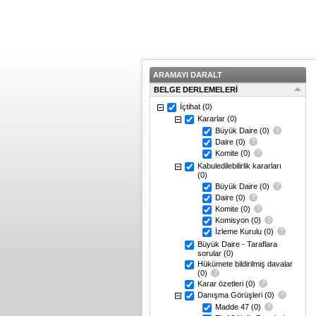
ARAMAYI DARALT
BELGE DERLEMELERİ
İçtihat
(0)
Kararlar
(0)
Büyük Daire
(0)
Daire
(0)
Komite
(0)
Kabuledilebilirlik kararları
(0)
Büyük Daire
(0)
Daire
(0)
Komite
(0)
Komisyon
(0)
İzleme Kurulu
(0)
Büyük Daire - Taraflara
sorular
(0)
Hükümete bildirilmiş davalar
(0)
Karar özetleri
(0)
Danışma Görüşleri
(0)
Madde 47
(0)