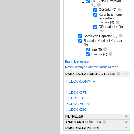
Ek 16 No’lu Protokol
(0)
Görüşler
(0)
Kurul tarafından
reddedilen
talepler
(0)
Diğer talepler
(0)
Komisyon Raporları
(0)
Bakanlar Komitesi Kararları
(0)
İcra
(0)
Esaslar
(0)
Basın Derlemesi
Resmi olmayan dillerde karar özetleri
DAHA FAZLA HUDOC SİTELERİ
HUDOC-COMMHR
HUDOC-CPT
HUDOC-ECRI
HUDOC-ECRML
HUDOC-ESC
FİLTRELER
ANAHTAR KELİMELER
DAHA FAZLA FİLTRE