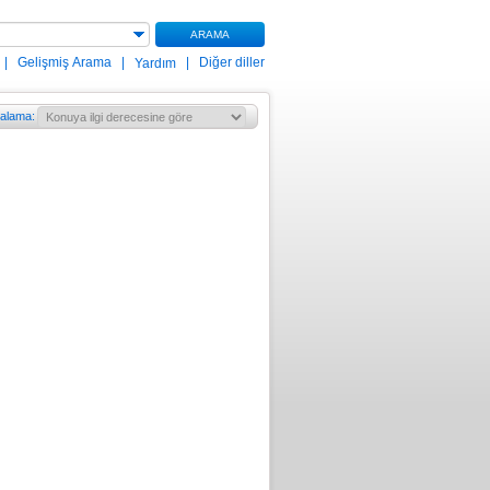
ARAMA
|
Gelişmiş Arama
|
|
Diğer diller
Yardım
ralama
: