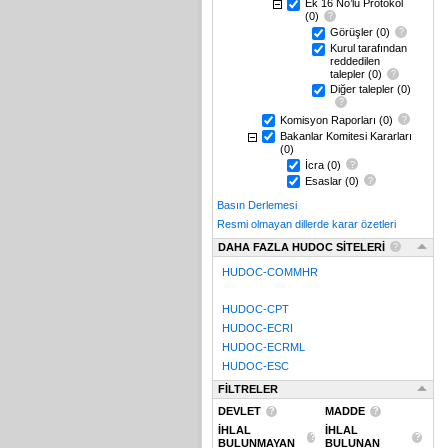
Ek 16 No’lu Protokol
(0)
Görüşler
(0)
Kurul tarafından
reddedilen
talepler
(0)
Diğer talepler
(0)
Komisyon Raporları
(0)
Bakanlar Komitesi Kararları
(0)
İcra
(0)
Esaslar
(0)
Basın Derlemesi
Resmi olmayan dillerde karar özetleri
DAHA FAZLA HUDOC SİTELERİ
HUDOC-COMMHR
HUDOC-CPT
HUDOC-ECRI
HUDOC-ECRML
HUDOC-ESC
FİLTRELER
DEVLET
MADDE
İHLAL
İHLAL
BULUNMAYAN
BULUNAN