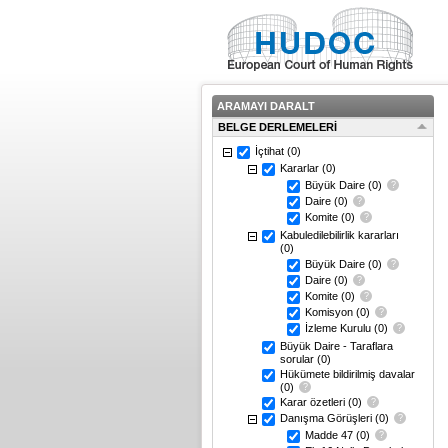
ARAMAYI DARALT
BELGE DERLEMELERİ
İçtihat
(0)
Kararlar
(0)
Büyük Daire
(0)
Daire
(0)
Komite
(0)
Kabuledilebilirlik kararları
(0)
Büyük Daire
(0)
Daire
(0)
Komite
(0)
Komisyon
(0)
İzleme Kurulu
(0)
Büyük Daire - Taraflara
sorular
(0)
Hükümete bildirilmiş davalar
(0)
Karar özetleri
(0)
Danışma Görüşleri
(0)
Madde 47
(0)