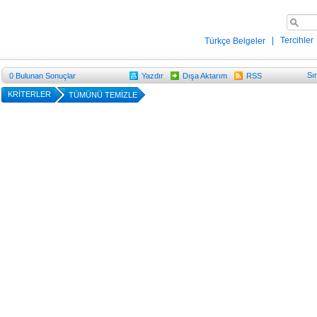
|
Tercihler
Türkçe Belgeler
Sı
0
Bulunan Sonuçlar
Yazdır
Dışa Aktarım
RSS
KRİTERLER
TÜMÜNÜ TEMİZLE