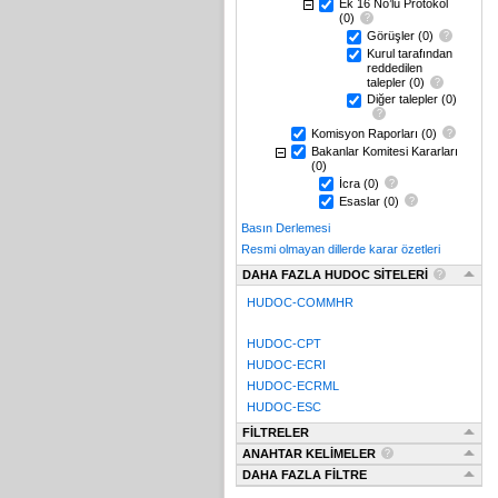
Ek 16 No’lu Protokol
(0)
Görüşler
(0)
Kurul tarafından
reddedilen
talepler
(0)
Diğer talepler
(0)
Komisyon Raporları
(0)
Bakanlar Komitesi Kararları
(0)
İcra
(0)
Esaslar
(0)
Basın Derlemesi
Resmi olmayan dillerde karar özetleri
DAHA FAZLA HUDOC SİTELERİ
HUDOC-COMMHR
HUDOC-CPT
HUDOC-ECRI
HUDOC-ECRML
HUDOC-ESC
FİLTRELER
ANAHTAR KELİMELER
DAHA FAZLA FİLTRE