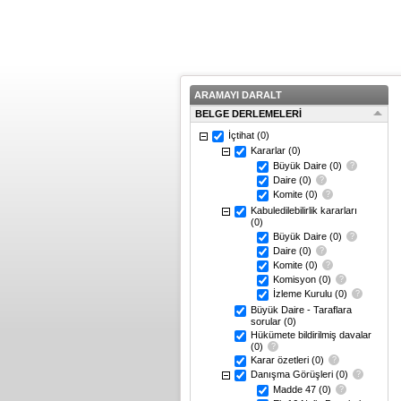
ARAMAYI DARALT
BELGE DERLEMELERİ
İçtihat
(0)
Kararlar
(0)
Büyük Daire
(0)
Daire
(0)
Komite
(0)
Kabuledilebilirlik kararları
(0)
Büyük Daire
(0)
Daire
(0)
Komite
(0)
Komisyon
(0)
İzleme Kurulu
(0)
Büyük Daire - Taraflara
sorular
(0)
Hükümete bildirilmiş davalar
(0)
Karar özetleri
(0)
Danışma Görüşleri
(0)
Madde 47
(0)