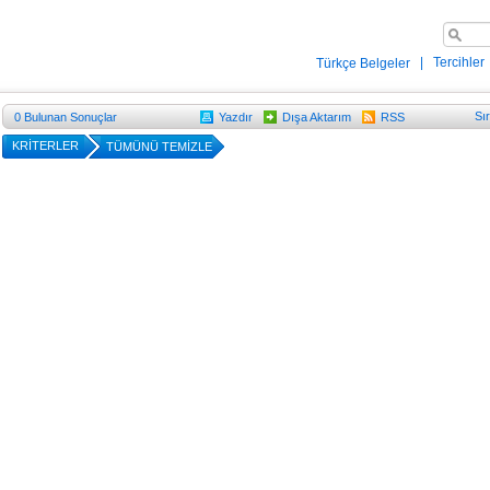
|
Tercihler
Türkçe Belgeler
Sı
0
Bulunan Sonuçlar
Yazdır
Dışa Aktarım
RSS
KRİTERLER
TÜMÜNÜ TEMİZLE