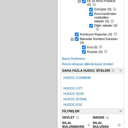
Ek 16 No’lu Protokol
(0)
Görüşler
(0)
Kurul tarafından
reddedilen
talepler
(0)
Diğer talepler
(0)
Komisyon Raporları
(0)
Bakanlar Komitesi Kararları
(0)
İcra
(0)
Esaslar
(0)
Basın Derlemesi
Resmi olmayan dillerde karar özetleri
DAHA FAZLA HUDOC SİTELERİ
HUDOC-COMMHR
HUDOC-CPT
HUDOC-ECRI
HUDOC-ECRML
HUDOC-ESC
FİLTRELER
DEVLET
MADDE
İHLAL
İHLAL
BULUNMAYAN
BULUNAN