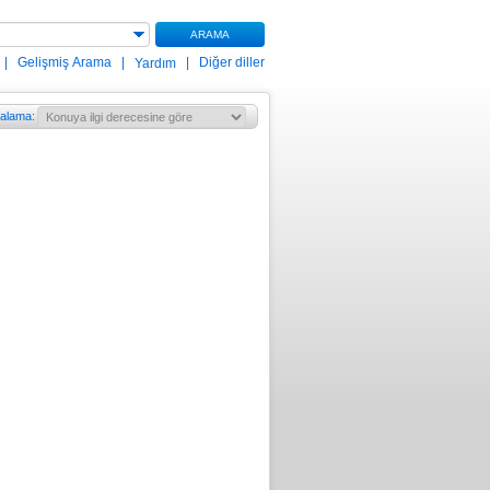
ARAMA
|
Gelişmiş Arama
|
|
Diğer diller
Yardım
ralama
: