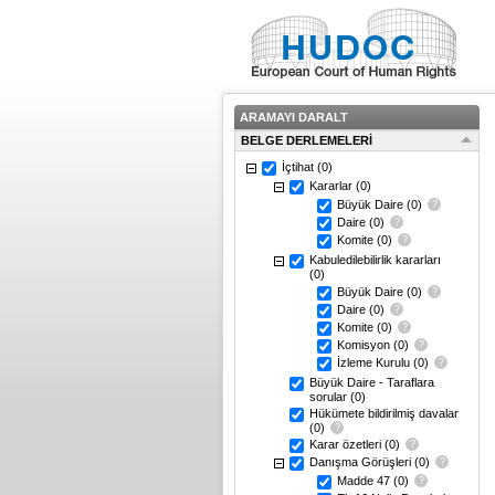
ARAMAYI DARALT
BELGE DERLEMELERİ
İçtihat
(0)
Kararlar
(0)
Büyük Daire
(0)
Daire
(0)
Komite
(0)
Kabuledilebilirlik kararları
(0)
Büyük Daire
(0)
Daire
(0)
Komite
(0)
Komisyon
(0)
İzleme Kurulu
(0)
Büyük Daire - Taraflara
sorular
(0)
Hükümete bildirilmiş davalar
(0)
Karar özetleri
(0)
Danışma Görüşleri
(0)
Madde 47
(0)