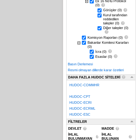
Ek 16 No’lu Protokol
(0)
Görüşler
(0)
Kurul tarafından
reddedilen
talepler
(0)
Diğer talepler
(0)
Komisyon Raporları
(0)
Bakanlar Komitesi Kararları
(0)
İcra
(0)
Esaslar
(0)
Basın Derlemesi
Resmi olmayan dillerde karar özetleri
DAHA FAZLA HUDOC SİTELERİ
HUDOC-COMMHR
HUDOC-CPT
HUDOC-ECRI
HUDOC-ECRML
HUDOC-ESC
FİLTRELER
DEVLET
MADDE
İHLAL
İHLAL
BULUNMAYAN
BULUNAN