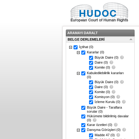
ARAMAYI DARALT
BELGE DERLEMELERİ
İçtihat
(0)
Kararlar
(0)
Büyük Daire
(0)
Daire
(0)
Komite
(0)
Kabuledilebilirlik kararları
(0)
Büyük Daire
(0)
Daire
(0)
Komite
(0)
Komisyon
(0)
İzleme Kurulu
(0)
Büyük Daire - Taraflara
sorular
(0)
Hükümete bildirilmiş davalar
(0)
Karar özetleri
(0)
Danışma Görüşleri
(0)
Madde 47
(0)