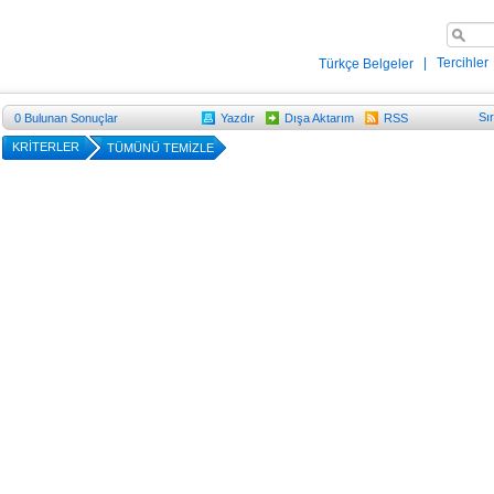
|
Tercihler
Türkçe Belgeler
Sı
0
Bulunan Sonuçlar
Yazdır
Dışa Aktarım
RSS
KRİTERLER
TÜMÜNÜ TEMİZLE