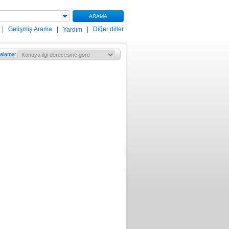
ARAMA
|
Gelişmiş Arama
|
|
Diğer diller
Yardım
ralama
: