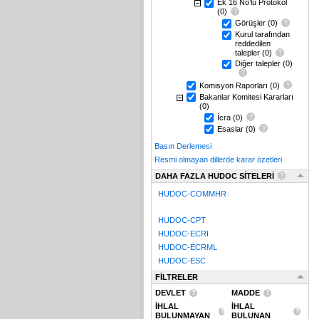
Ek 16 No’lu Protokol
(0)
Görüşler
(0)
Kurul tarafından
reddedilen
talepler
(0)
Diğer talepler
(0)
Komisyon Raporları
(0)
Bakanlar Komitesi Kararları
(0)
İcra
(0)
Esaslar
(0)
Basın Derlemesi
Resmi olmayan dillerde karar özetleri
DAHA FAZLA HUDOC SİTELERİ
HUDOC-COMMHR
HUDOC-CPT
HUDOC-ECRI
HUDOC-ECRML
HUDOC-ESC
FİLTRELER
DEVLET
MADDE
İHLAL
İHLAL
BULUNMAYAN
BULUNAN