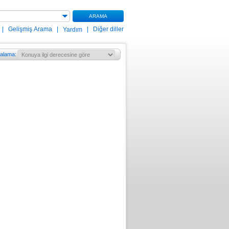
ARAMA
|
Gelişmiş Arama
|
|
Diğer diller
Yardım
ralama
: