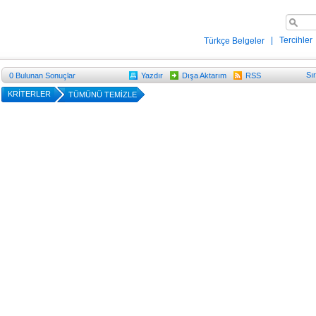
|
Tercihler
Türkçe Belgeler
Sı
0
Bulunan Sonuçlar
Yazdır
Dışa Aktarım
RSS
KRİTERLER
TÜMÜNÜ TEMİZLE