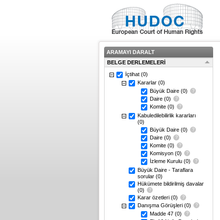
ARAMAYI DARALT
BELGE DERLEMELERİ
İçtihat
(0)
Kararlar
(0)
Büyük Daire
(0)
Daire
(0)
Komite
(0)
Kabuledilebilirlik kararları
(0)
Büyük Daire
(0)
Daire
(0)
Komite
(0)
Komisyon
(0)
İzleme Kurulu
(0)
Büyük Daire - Taraflara
sorular
(0)
Hükümete bildirilmiş davalar
(0)
Karar özetleri
(0)
Danışma Görüşleri
(0)
Madde 47
(0)