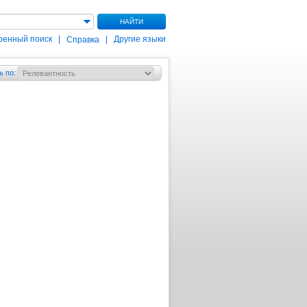
НАЙТИ
ренный поиск
|
|
Другие языки
Справка
ь по
: