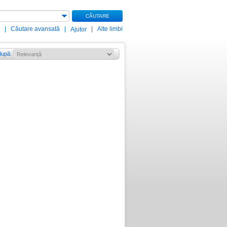
CĂUTARE
|
Căutare avansată
|
|
Alte limbi
Ajutor
după
: