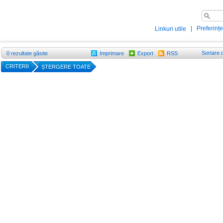
|
Preferințe
Linkuri utile
Sortare 
0
rezultate găsite
Imprimare
Export
RSS
CRITERII
ȘTERGERE TOATE