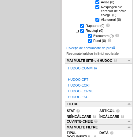
Avize
(0)
Respingeri ale
cererilor de către
colegiu
(0)
Alte cereri
(0)
Rapoarte
(0)
Rezoluții
(0)
Executare
(0)
Fond
(0)
Colecția de comunicate de presă
Rezumate juridice în limbi neoficiale
MAI MULTE SITE-uri HUDOC
HUDOC-COMMHR
HUDOC-CPT
HUDOC-ECRI
HUDOC-ECRML
HUDOC-ESC
FILTRE
STAT
ARTICOL
NEÎNCĂLCARE
ÎNCĂLCARE
CUVINTE-CHEIE
MAI MULTE FILTRE
TIPUL
DATĂ
DOCUMENTUL