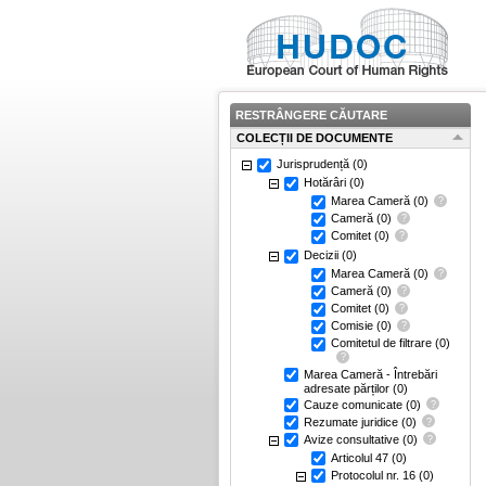
RESTRÂNGERE CĂUTARE
COLECȚII DE DOCUMENTE
Jurisprudență
(0)
Hotărâri
(0)
Marea Cameră
(0)
Cameră
(0)
Comitet
(0)
Decizii
(0)
Marea Cameră
(0)
Cameră
(0)
Comitet
(0)
Comisie
(0)
Comitetul de filtrare
(0)
Marea Cameră - Întrebări
adresate părților
(0)
Cauze comunicate
(0)
Rezumate juridice
(0)
Avize consultative
(0)
Articolul 47
(0)
Protocolul nr. 16
(0)