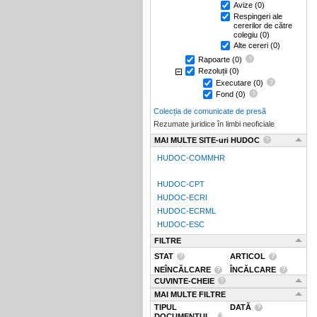
Avize
(0)
Respingeri ale
cererilor de către
colegiu
(0)
Alte cereri
(0)
Rapoarte
(0)
Rezoluții
(0)
Executare
(0)
Fond
(0)
Colecția de comunicate de presă
Rezumate juridice în limbi neoficiale
MAI MULTE SITE-uri HUDOC
HUDOC-COMMHR
HUDOC-CPT
HUDOC-ECRI
HUDOC-ECRML
HUDOC-ESC
FILTRE
STAT
ARTICOL
NEÎNCĂLCARE
ÎNCĂLCARE
CUVINTE-CHEIE
MAI MULTE FILTRE
TIPUL
DATĂ
DOCUMENTUL