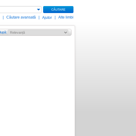
CĂUTARE
|
Căutare avansată
|
|
Alte limbi
Ajutor
după
: