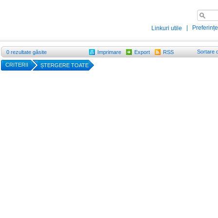
|
Preferințe
Linkuri utile
Sortare 
0
rezultate găsite
Imprimare
Export
RSS
CRITERII
ȘTERGERE TOATE