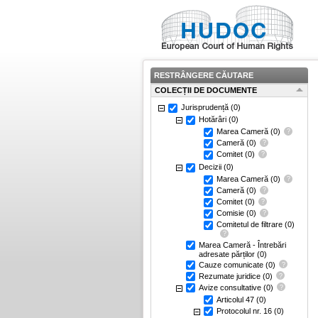
RESTRÂNGERE CĂUTARE
COLECȚII DE DOCUMENTE
Jurisprudență
(0)
Hotărâri
(0)
Marea Cameră
(0)
Cameră
(0)
Comitet
(0)
Decizii
(0)
Marea Cameră
(0)
Cameră
(0)
Comitet
(0)
Comisie
(0)
Comitetul de filtrare
(0)
Marea Cameră - Întrebări
adresate părților
(0)
Cauze comunicate
(0)
Rezumate juridice
(0)
Avize consultative
(0)
Articolul 47
(0)
Protocolul nr. 16
(0)