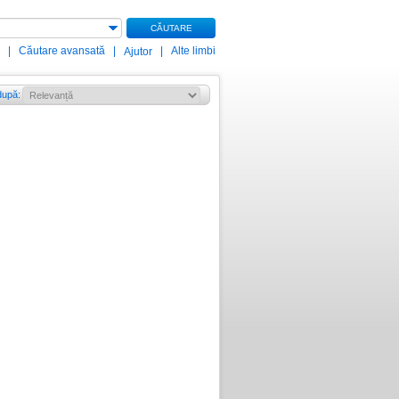
CĂUTARE
|
Căutare avansată
|
|
Alte limbi
Ajutor
după
: