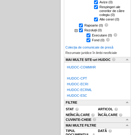
Avize
(0)
Respingeri ale
cererilor de către
colegiu
(0)
Alte cereri
(0)
Rapoarte
(0)
Rezoluții
(0)
Executare
(0)
Fond
(0)
Colecția de comunicate de presă
Rezumate juridice în limbi neoficiale
MAI MULTE SITE-uri HUDOC
HUDOC-COMMHR
HUDOC-CPT
HUDOC-ECRI
HUDOC-ECRML
HUDOC-ESC
FILTRE
STAT
ARTICOL
NEÎNCĂLCARE
ÎNCĂLCARE
CUVINTE-CHEIE
MAI MULTE FILTRE
TIPUL
DATĂ
DOCUMENTUL