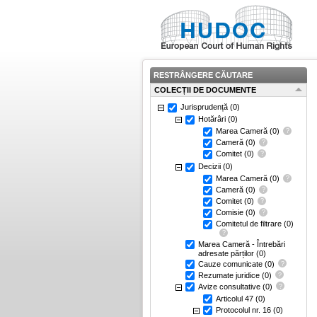
RESTRÂNGERE CĂUTARE
COLECȚII DE DOCUMENTE
Jurisprudență
(0)
Hotărâri
(0)
Marea Cameră
(0)
Cameră
(0)
Comitet
(0)
Decizii
(0)
Marea Cameră
(0)
Cameră
(0)
Comitet
(0)
Comisie
(0)
Comitetul de filtrare
(0)
Marea Cameră - Întrebări
adresate părților
(0)
Cauze comunicate
(0)
Rezumate juridice
(0)
Avize consultative
(0)
Articolul 47
(0)
Protocolul nr. 16
(0)