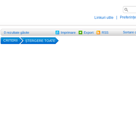
|
Preferințe
Linkuri utile
Sortare 
0
rezultate găsite
Imprimare
Export
RSS
CRITERII
ȘTERGERE TOATE