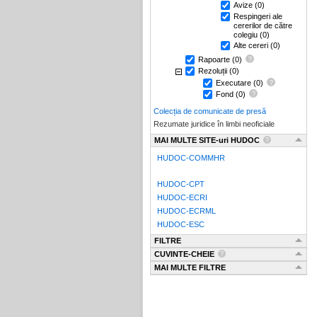
Avize
(0)
Respingeri ale
cererilor de către
colegiu
(0)
Alte cereri
(0)
Rapoarte
(0)
Rezoluții
(0)
Executare
(0)
Fond
(0)
Colecția de comunicate de presă
Rezumate juridice în limbi neoficiale
MAI MULTE SITE-uri HUDOC
HUDOC-COMMHR
HUDOC-CPT
HUDOC-ECRI
HUDOC-ECRML
HUDOC-ESC
FILTRE
CUVINTE-CHEIE
MAI MULTE FILTRE