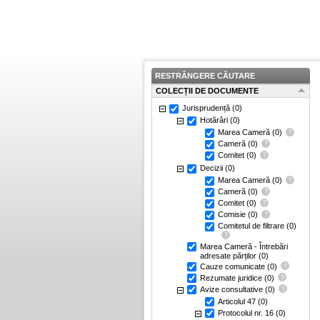
RESTRÂNGERE CĂUTARE
COLECȚII DE DOCUMENTE
Jurisprudență
(0)
Hotărâri
(0)
Marea Cameră
(0)
Cameră
(0)
Comitet
(0)
Decizii
(0)
Marea Cameră
(0)
Cameră
(0)
Comitet
(0)
Comisie
(0)
Comitetul de filtrare
(0)
Marea Cameră - Întrebări
adresate părților
(0)
Cauze comunicate
(0)
Rezumate juridice
(0)
Avize consultative
(0)
Articolul 47
(0)
Protocolul nr. 16
(0)