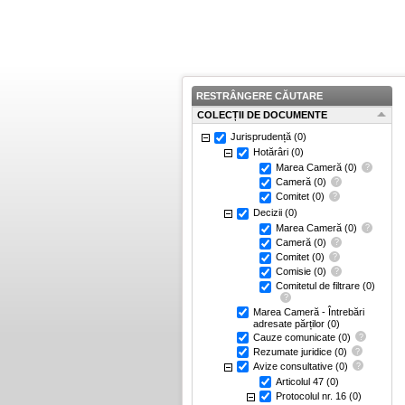
RESTRÂNGERE CĂUTARE
COLECȚII DE DOCUMENTE
Jurisprudență
(0)
Hotărâri
(0)
Marea Cameră
(0)
Cameră
(0)
Comitet
(0)
Decizii
(0)
Marea Cameră
(0)
Cameră
(0)
Comitet
(0)
Comisie
(0)
Comitetul de filtrare
(0)
Marea Cameră - Întrebări
adresate părților
(0)
Cauze comunicate
(0)
Rezumate juridice
(0)
Avize consultative
(0)
Articolul 47
(0)
Protocolul nr. 16
(0)