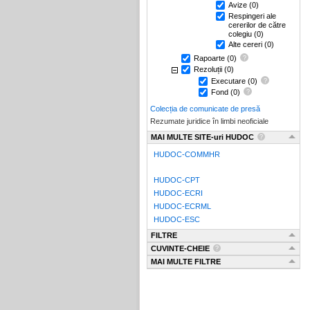
Avize
(0)
Respingeri ale
cererilor de către
colegiu
(0)
Alte cereri
(0)
Rapoarte
(0)
Rezoluții
(0)
Executare
(0)
Fond
(0)
Colecția de comunicate de presă
Rezumate juridice în limbi neoficiale
MAI MULTE SITE-uri HUDOC
HUDOC-COMMHR
HUDOC-CPT
HUDOC-ECRI
HUDOC-ECRML
HUDOC-ESC
FILTRE
CUVINTE-CHEIE
MAI MULTE FILTRE